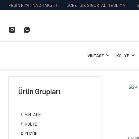
PEŞİN FİYATINA 3 TAKSİT!
ÜCRETSİZ SİGORTALI TESLİMAT
Ş
VINTAGE
KOLYE
Ürün Grupları
VINTAGE
KOLYE
YÜZÜK
KOLY