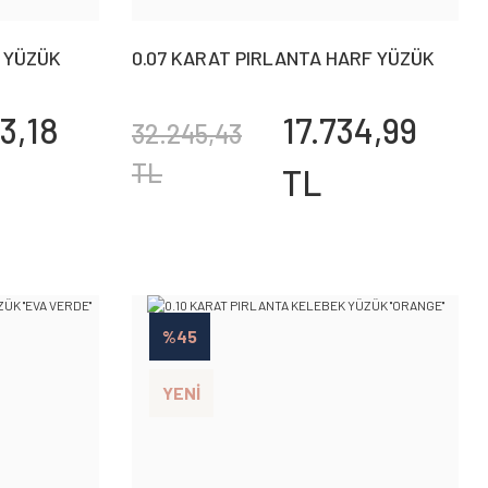
Ç YÜZÜK
0.07 KARAT PIRLANTA HARF YÜZÜK
''E''
3,18
17.734,99
32.245,43
TL
TL
%45
YENİ