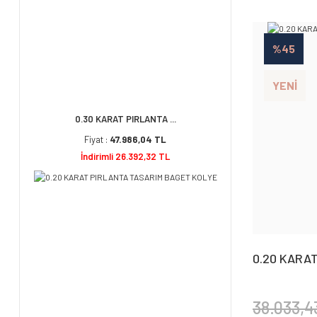
%45
YENİ
0.30 KARAT PIRLANTA ...
Fiyat :
47.986,04 TL
İndirimli 26.392,32 TL
0.20 KARA
BAGET KOL
38.033,4