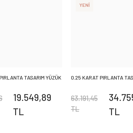
YENİ
 PIRLANTA TASARIM YÜZÜK
0.25 KARAT PIRLANTA TA
YÜZÜK ''YAKUT''
19.549,89
34.75
6
63.191,45
TL
TL
TL