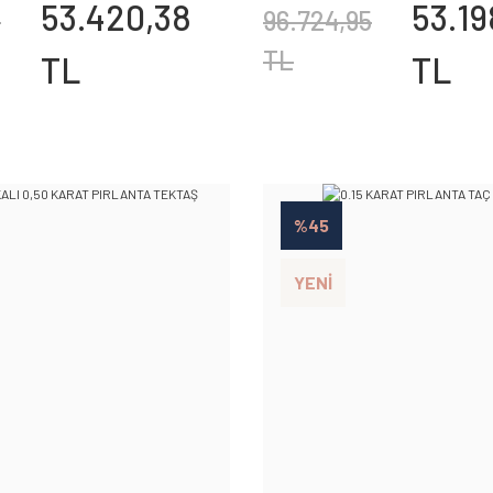
53.420,38
53.19
6
96.724,95
TL
TL
TL
%45
YENİ