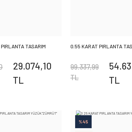
T PIRLANTA TASARIM
0.55 KARAT PIRLANTA TA
YÜZÜK ''EVA VERDE''
29.074,10
54.63
0
99.337,99
TL
TL
TL
%45