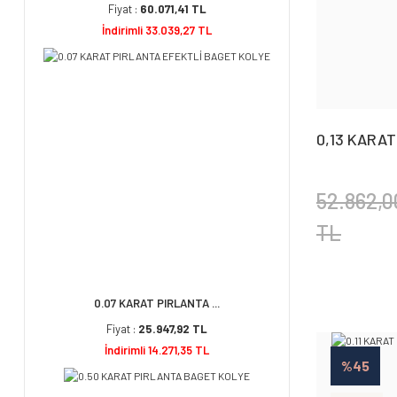
Fiyat :
60.071,41 TL
İndirimli 33.039,27 TL
0,13 KARA
YÜZÜK
52.862,0
TL
0.07 KARAT PIRLANTA ...
Fiyat :
25.947,92 TL
İndirimli 14.271,35 TL
%45