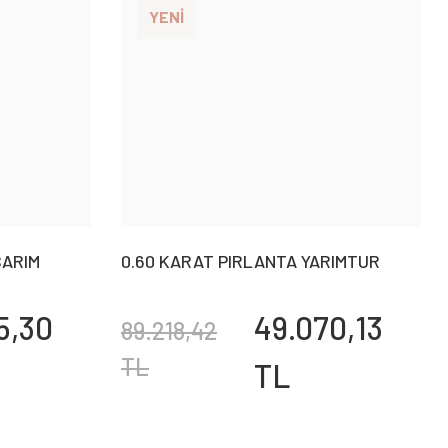
YENİ
SARIM
0.60 KARAT PIRLANTA YARIMTUR
BAGET YÜZÜK
5,30
49.070,13
89.218,42
TL
TL