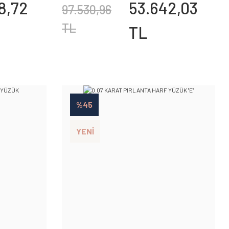
8,72
53.642,03
97.530,96
TL
TL
%45
YENİ