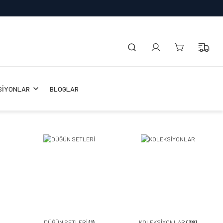
SİYONLAR
BLOGLAR
DÜĞÜN SETLERİ
(1)
KOLEKSİYONLAR
(38)