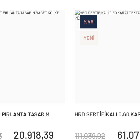
%45
YENİ
T PIRLANTA TASARIM
HRD SERTİFİKALI 0,60 KA
YE
TEKTAŞ PIRLANTA YÜZÜK
20.918,39
61.07
3
111.039,02