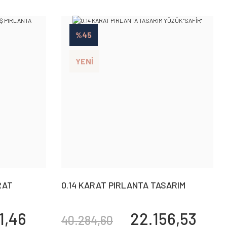
%45
YENİ
RAT
0.14 KARAT PIRLANTA TASARIM
YÜZÜK ''SAFİR''
1,46
22.156,53
40.284,60