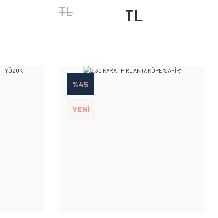
TL
TL
%45
YENİ