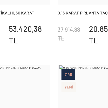
İKALI 0,50 KARAT
0.15 KARAT PIRLANTA TA
TEKTAŞ YÜZÜK
53.420,38
20.85
6
37.914,88
TL
TL
TL
%45
YENİ