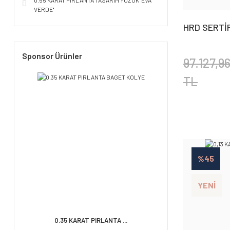
0.55 KARAT PIRLANTA TASARIM YÜZÜK ''EVA
VERDE''
HRD SERTİF
PIRLANTA 
Sponsor Ürünler
97.127,9
TL
%45
YENİ
0.35 KARAT PIRLANTA ...