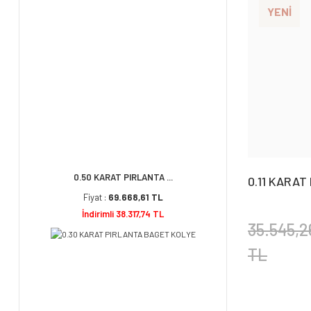
YENİ
0.50 KARAT PIRLANTA ...
0.11 KARAT
''ZÜMRÜT''
Fiyat :
69.668,61 TL
İndirimli 38.317,74 TL
35.545,2
TL