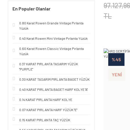
97.127,9
En Populer Olanlar
TL
0.80 Karat Rowen Grande Vintage Pırlanta
Yüzük
0.40 Karat Rowen Mini Vintage Pırlanta Yüzük
0.60 Karat Rowen Classic Vintage Pırlanta
Yüzük
%45
0.37 KARAT PIRLANTA TASARIM YÜZÜK
''PURPLE''
YENİ
0.30 KARAT TASARIM PIRLANTA BAGET YÜZÜK
0.40 KARAT PIRLANTA BAGET HARF KOLYE ''A''
0.14 KARAT PIRLANTA HARF KOLYE
0.07 KARAT PIRLANTA HARF YÜZÜK ''E''
0.15 KARAT PIRLANTA TAÇ YÜZÜK