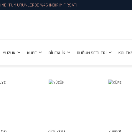
İMDİ TÜM ÜRÜNLERDE %45 İNDİRİM FIRSATI
YÜZÜK
KÜPE
BİLEKLİK
DÜĞÜN SETLERİ
KOLEK
E
(18)
YÜZÜK
(19)
KÜPE
(1)