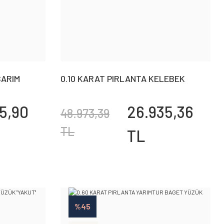
SARIM
0.10 KARAT PIRLANTA KELEBEK
YÜZÜK ''ORANGE''
5,90
26.935,36
48.973,39
TL
TL
%45