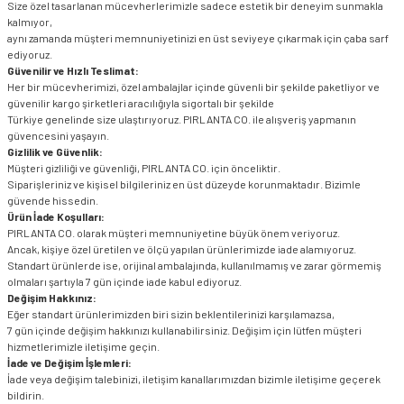
Size özel tasarlanan mücevherlerimizle sadece estetik bir deneyim sunmakla
kalmıyor,
aynı zamanda müşteri memnuniyetinizi en üst seviyeye çıkarmak için çaba sarf
ediyoruz.
Güvenilir ve Hızlı Teslimat:
Her bir mücevherimizi, özel ambalajlar içinde güvenli bir şekilde paketliyor ve
güvenilir kargo şirketleri aracılığıyla sigortalı bir şekilde
Türkiye genelinde size ulaştırıyoruz. PIRLANTA CO. ile alışveriş yapmanın
güvencesini yaşayın.
Gizlilik ve Güvenlik:
Müşteri gizliliği ve güvenliği, PIRLANTA CO. için önceliktir.
Siparişleriniz ve kişisel bilgileriniz en üst düzeyde korunmaktadır. Bizimle
güvende hissedin.
Ürün İade Koşulları:
PIRLANTA CO. olarak müşteri memnuniyetine büyük önem veriyoruz.
Ancak, kişiye özel üretilen ve ölçü yapılan ürünlerimizde iade alamıyoruz.
Standart ürünlerde ise, orijinal ambalajında, kullanılmamış ve zarar görmemiş
olmaları şartıyla 7 gün içinde iade kabul ediyoruz.
Değişim Hakkınız:
Eğer standart ürünlerimizden biri sizin beklentilerinizi karşılamazsa,
7 gün içinde değişim hakkınızı kullanabilirsiniz. Değişim için lütfen müşteri
hizmetlerimizle iletişime geçin.
İade ve Değişim İşlemleri:
İade veya değişim talebinizi, iletişim kanallarımızdan bizimle iletişime geçerek
bildirin.