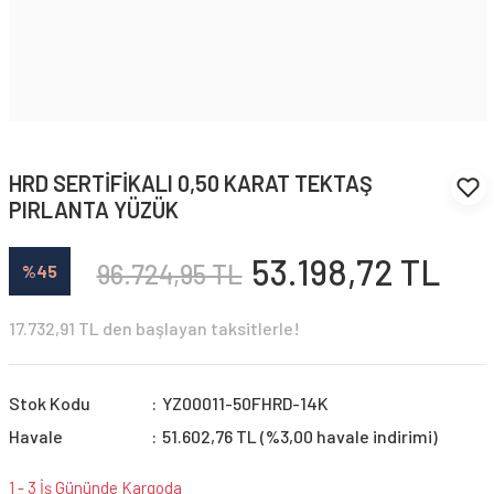
HRD SERTİFİKALI 0,50 KARAT TEKTAŞ
PIRLANTA YÜZÜK
53.198,72 TL
96.724,95 TL
%45
17.732,91 TL den başlayan taksitlerle!
Stok Kodu
YZ00011-50FHRD-14K
Havale
51.602,76 TL (%3,00 havale indirimi)
1 - 3 İş Gününde Kargoda