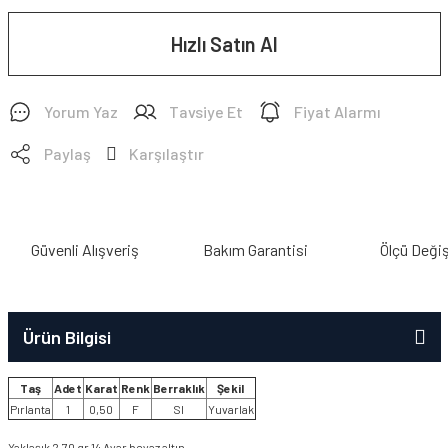
Hızlı Satın Al
Yorum Yaz
Tavsiye Et
Fiyat Alarmı
Paylaş
Karşılaştır
Güvenli Alışveriş
Bakım Garantisi
Ölçü Deği
Ürün Bilgisi
Taş
Adet
Karat
Renk
Berraklık
Şekil
Pırlanta
1
0,50
F
SI
Yuvarlak
Yaklaşık 2,70 gr 14 Ayar beyaz altın.