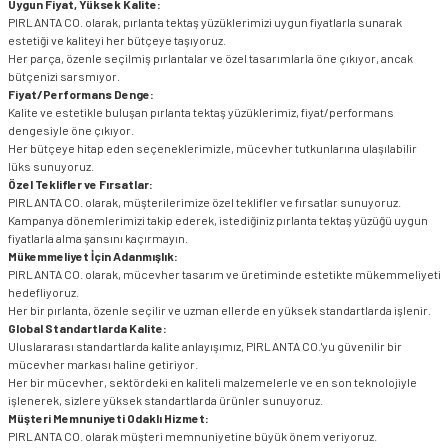
Uygun Fiyat, Yüksek Kalite:
PIRLANTA CO. olarak, pırlanta tektaş yüzüklerimizi uygun fiyatlarla sunarak
estetiği ve kaliteyi her bütçeye taşıyoruz.
Her parça, özenle seçilmiş pırlantalar ve özel tasarımlarla öne çıkıyor, ancak
bütçenizi sarsmıyor.
Fiyat/Performans Denge:
Kalite ve estetikle buluşan pırlanta tektaş yüzüklerimiz, fiyat/performans
dengesiyle öne çıkıyor.
Her bütçeye hitap eden seçeneklerimizle, mücevher tutkunlarına ulaşılabilir
lüks sunuyoruz.
Özel Teklifler ve Fırsatlar:
PIRLANTA CO. olarak, müşterilerimize özel teklifler ve fırsatlar sunuyoruz.
Kampanya dönemlerimizi takip ederek, istediğiniz pırlanta tektaş yüzüğü uygun
fiyatlarla alma şansını kaçırmayın.
Mükemmeliyet İçin Adanmışlık:
PIRLANTA CO. olarak, mücevher tasarım ve üretiminde estetikte mükemmeliyeti
hedefliyoruz.
Her bir pırlanta, özenle seçilir ve uzman ellerde en yüksek standartlarda işlenir.
Global Standartlarda Kalite:
Uluslararası standartlarda kalite anlayışımız, PIRLANTA CO.'yu güvenilir bir
mücevher markası haline getiriyor.
Her bir mücevher, sektördeki en kaliteli malzemelerle ve en son teknolojiyle
işlenerek, sizlere yüksek standartlarda ürünler sunuyoruz.
Müşteri Memnuniyeti Odaklı Hizmet:
PIRLANTA CO. olarak müşteri memnuniyetine büyük önem veriyoruz.