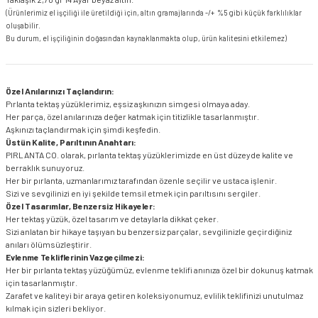
(Ürünlerimiz el işçiliği ile üretildiği için, altın gramajlarında -/+ %5 gibi küçük farklılıklar
oluşabilir.
Bu durum, el işçiliğinin doğasından kaynaklanmakta olup, ürün kalitesini etkilemez)
Özel Anılarınızı Taçlandırın:
Pırlanta tektaş yüzüklerimiz, eşsiz aşkınızın simgesi olmaya aday.
Her parça, özel anılarınıza değer katmak için titizlikle tasarlanmıştır.
Aşkınızı taçlandırmak için şimdi keşfedin.
Üstün Kalite, Parıltının Anahtarı:
PIRLANTA CO. olarak, pırlanta tektaş yüzüklerimizde en üst düzeyde kalite ve
berraklık sunuyoruz.
Her bir pırlanta, uzmanlarımız tarafından özenle seçilir ve ustaca işlenir.
Sizi ve sevgilinizi en iyi şekilde temsil etmek için parıltısını sergiler.
Özel Tasarımlar, Benzersiz Hikayeler:
Her tektaş yüzük, özel tasarım ve detaylarla dikkat çeker.
Sizi anlatan bir hikaye taşıyan bu benzersiz parçalar, sevgilinizle geçirdiğiniz
anıları ölümsüzleştirir.
Evlenme Tekliflerinin Vazgeçilmezi:
Her bir pırlanta tektaş yüzüğümüz, evlenme teklifi anınıza özel bir dokunuş katmak
için tasarlanmıştır.
Zarafet ve kaliteyi bir araya getiren koleksiyonumuz, evlilik teklifinizi unutulmaz
kılmak için sizleri bekliyor.