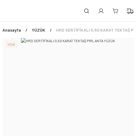
PEŞİN FİYATINA 3 TAKSİT!
ÜCRETSİZ SİGORTALI TESLİMAT
ŞİMDİ TÜM ÜRÜNLERDE %45 İNDİRİM FIRSATI
Anasayfa
YÜZÜK
HRD SERTİFİKALI 0,50 KARAT TEKTAŞ P
YENİ