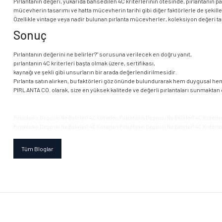
Pırlantanın değeri, yukarıda bahsedilen 4C kriterlerinin ötesinde, pırlantanın pa
mücevherin tasarımı ve hatta mücevherin tarihi gibi diğer faktörlerle de şekille
Özellikle vintage veya nadir bulunan pırlanta mücevherler, koleksiyon değeri taşıy
Sonuç
Pırlantanın değerini ne belirler?" sorusuna verilecek en doğru yanıt,
pırlantanın 4C kriterleri başta olmak üzere, sertifikası,
kaynağı ve şekli gibi unsurların bir arada değerlendirilmesidir.
Pırlanta satın alırken, bu faktörleri göz önünde bulundurarak hem duygusal hem
PIRLANTA CO. olarak, size en yüksek kalitede ve değerli pırlantaları sunmaktan
Pırlantanın Değerini Ne Belirler? 4C Kriterleri Pırlantanın Değerini Ne Belirler? 4C Kriterler
Pırlantanın Değerini Ne Belirler? 4C Kriterleri Pırlantanın Değerini Ne Belirler? 4C Kriterler
Tüm Bloglar