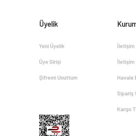
Üyelik
Kurum
Yeni Üyelik
İletişim
Üye Girişi
İletişim
Şifremi Unuttum
Havale 
Sipariş
Kargo T