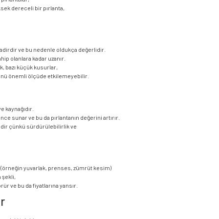
ksek dereceli bir pırlanta,
 nadirdir ve bu nedenle oldukça değerlidir.
hip olanlara kadar uzanır.
k, bazı küçük kusurlar,
ü önemli ölçüde etkilemeyebilir.
ve kaynağıdır.
nce sunar ve bu da pırlantanın değerini artırır.
dir çünkü sürdürülebilirlik ve
eri (örneğin yuvarlak, prenses, zümrüt kesim)
 şekli,
rür ve bu da fiyatlarına yansır.
r