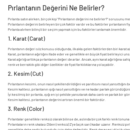
Pırlantanın Değerini Ne Belirler?
Pırlanta satın alırken, birçok kişi "Pırlantanın değerini ne belirler?" sorusunu m
Pırlantanın değerini belirleyen birçok faktör vardır ve bu faktörler pırlantanın fi
Pırlanta alırken bilinçli bir seçim yapmak için bu faktörleri anlamak önemlidir.
1. Karat (Carat)
Pırlantanın değeri söz konusu olduğunda, ilk akla gelen faktörlerden biri karat ağı
Karat, pırlantanın ağırlığını ifade eder ve genellikle en büyük fiyat belirleyici uns
Karat ağırlığı arttıkça pırlantanın değeri de artar. Ancak, aynı karat ağırlığına sa
renk ve berraklık gibi diğer özellikler de fiyat farklılıklarına yol açabilir.
2. Kesim (Cut)
Pırlantanın kesimi, onun nasıl şekillendirildiğini ve parıltısını nasıl yansıttığını be
Kesim kalitesi, pırlantanın ışığı nasıl yansıttığını ve ne kadar parlak göründüğünü
İyi kesilmiş bir pırlanta, ışığı en iyi şekilde yansıtarak daha canlı ve parlak bir 
Kesim kalitesi, pırlantanın değerini artıran önemli bir faktördür.
3. Renk (Color)
Pırlantalar genellikle renksiz olarak bilinse de, aslında birçok farklı renk tonuna 
Pırlantaların renk skalası D'den (renksiz) Z'ye (açık sarı) kadar uzanır. Renksiz pır
genellikle daha nadir bulunduğu için daha değerlidir. Renk derecesi düşük olan 