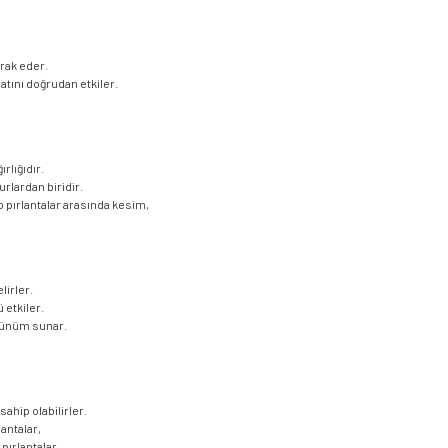
erak eder.
yatını doğrudan etkiler.
rlığıdır.
urlardan biridir.
hip pırlantalar arasında kesim,
lirler.
 etkiler.
görünüm sunar.
sahip olabilirler.
lantalar,
pırlantalar,