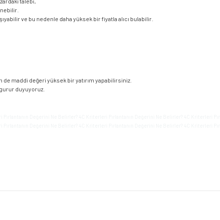
zardaki talebi,
nebilir.
abilir ve bu nedenle daha yüksek bir fiyatla alıcı bulabilir.
 de maddi değeri yüksek bir yatırım yapabilirsiniz.
 gurur duyuyoruz.
i Pırlantanın Değerini Ne Belirler? 4C Kriterleri Pırlantanın Değerini Ne Belirler? 4C Kriterleri Pı
i Pırlantanın Değerini Ne Belirler? 4C Kriterleri Pırlantanın Değerini Ne Belirler? 4C Kriterleri Pı