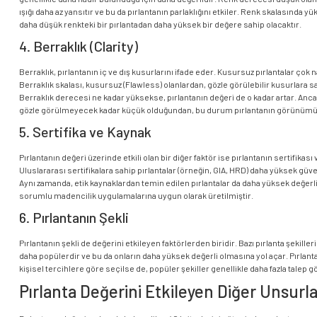
ışığı daha az yansıtır ve bu da pırlantanın parlaklığını etkiler. Renk skalasında yü
daha düşük renkteki bir pırlantadan daha yüksek bir değere sahip olacaktır.
4. Berraklık (Clarity)
Berraklık, pırlantanın iç ve dış kusurlarını ifade eder. Kusursuz pırlantalar çok
Berraklık skalası, kusursuz (Flawless) olanlardan, gözle görülebilir kusurlara sa
Berraklık derecesi ne kadar yüksekse, pırlantanın değeri de o kadar artar. Anca
gözle görülmeyecek kadar küçük olduğundan, bu durum pırlantanın görünümün
5. Sertifika ve Kaynak
Pırlantanın değeri üzerinde etkili olan bir diğer faktör ise pırlantanın sertifikası 
Uluslararası sertifikalara sahip pırlantalar (örneğin, GIA, HRD) daha yüksek güve
Aynı zamanda, etik kaynaklardan temin edilen pırlantalar da daha yüksek değerli
sorumlu madencilik uygulamalarına uygun olarak üretilmiştir.
6. Pırlantanın Şekli
Pırlantanın şekli de değerini etkileyen faktörlerden biridir. Bazı pırlanta şekill
daha popülerdir ve bu da onların daha yüksek değerli olmasına yol açar. Pırlanta
kişisel tercihlere göre seçilse de, popüler şekiller genellikle daha fazla talep gö
Pırlanta Değerini Etkileyen Diğer Unsurla