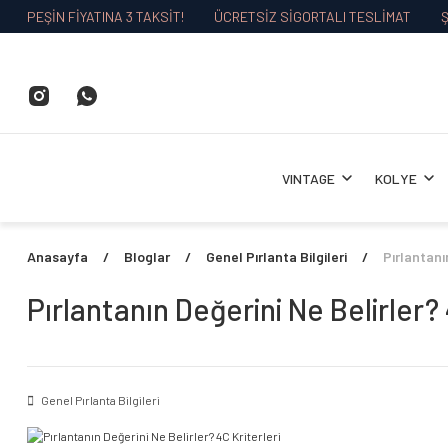
PEŞİN FİYATINA 3 TAKSİT!
ÜCRETSİZ SİGORTALI TESLİMAT
Ş
VINTAGE
KOLYE
Anasayfa
Bloglar
Genel Pırlanta Bilgileri
Pırlantanı
Pırlantanın Değerini Ne Belirler? 
Genel Pırlanta Bilgileri