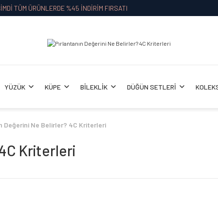
İMDİ TÜM ÜRÜNLERDE %45 İNDİRİM FIRSATI
YÜZÜK
KÜPE
BİLEKLİK
DÜĞÜN SETLERİ
KOLEK
n Değerini Ne Belirler? 4C Kriterleri
4C Kriterleri