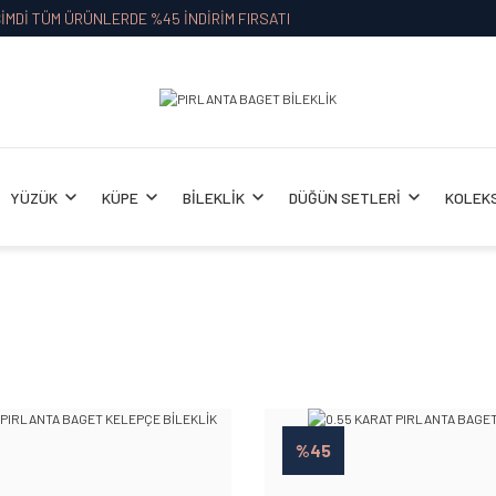
İMDİ TÜM ÜRÜNLERDE %45 İNDİRİM FIRSATI
YÜZÜK
KÜPE
BİLEKLİK
DÜĞÜN SETLERİ
KOLEK
%45