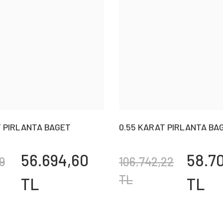
T PIRLANTA BAGET
0.55 KARAT PIRLANTA BA
İLEKLİK
BİLEKLİK
56.694,60
58.7
9
106.742,22
TL
TL
TL