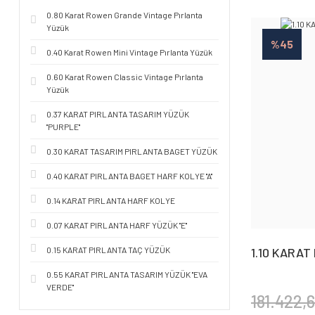
0.80 Karat Rowen Grande Vintage Pırlanta
Yüzük
%45
0.40 Karat Rowen Mini Vintage Pırlanta Yüzük
0.60 Karat Rowen Classic Vintage Pırlanta
Yüzük
0.37 KARAT PIRLANTA TASARIM YÜZÜK
''PURPLE''
0.30 KARAT TASARIM PIRLANTA BAGET YÜZÜK
0.40 KARAT PIRLANTA BAGET HARF KOLYE ''A''
0.14 KARAT PIRLANTA HARF KOLYE
0.07 KARAT PIRLANTA HARF YÜZÜK ''E''
0.15 KARAT PIRLANTA TAÇ YÜZÜK
1.10 KARAT
BİLEKLİK
0.55 KARAT PIRLANTA TASARIM YÜZÜK ''EVA
VERDE''
181.422,