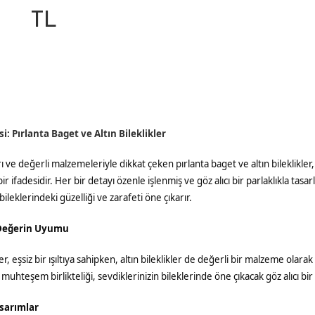
TL
si: Pırlanta Baget ve Altın Bileklikler
rı ve değerli malzemeleriyle dikkat çeken pırlanta baget ve altın bileklikler,
ir ifadesidir. Her bir detayı özenle işlenmiş ve göz alıcı bir parlaklıkla tasar
bileklerindeki güzelliği ve zarafeti öne çıkarır.
 Değerin Uyumu
r, eşsiz bir ışıltıya sahipken, altın bileklikler de değerli bir malzeme olarak
 muhteşem birlikteliği, sevdiklerinizin bileklerinde öne çıkacak göz alıcı bir 
asarımlar