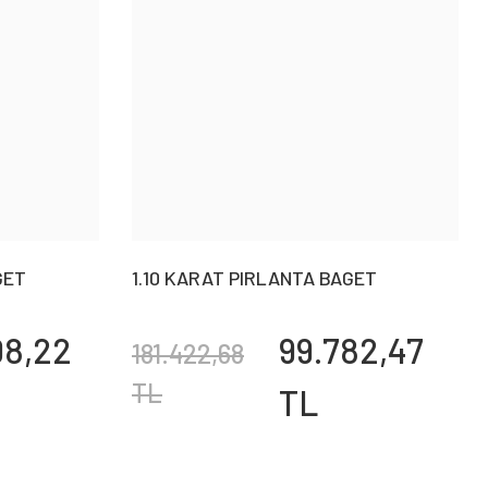
GET
1.10 KARAT PIRLANTA BAGET
BİLEKLİK
08,22
99.782,47
181.422,68
TL
TL