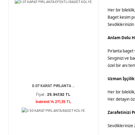
Her bir bileklik
Baget kesim pırl
Sevdiklerinizin 
Anlam Dolu H
Pırlanta baget 
Sevginizi ve bağ
özel bir anı te
Uzman İşçilik
0.07 KARAT PIRLANTA ...
Her bir bileklik
Fiyat :
25.947,92 TL
Her detayın öze
İndirimli 14.271,35 TL
Zarafetinizi P
Sevdiklerinize 