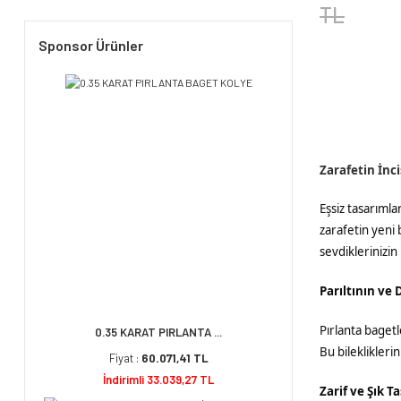
TL
Sponsor Ürünler
Zarafetin İnci
Eşsiz tasarımla
zarafetin yeni b
sevdiklerinizin 
Parıltının ve
Pırlanta bagetle
0.35 KARAT PIRLANTA ...
Bu bilekliklerin
Fiyat :
60.071,41 TL
İndirimli 33.039,27 TL
Zarif ve Şık T