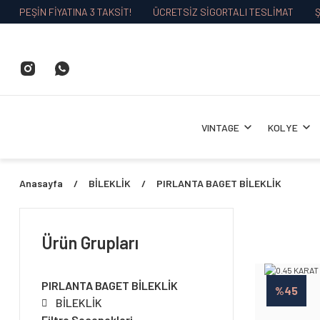
PEŞİN FİYATINA 3 TAKSİT!
ÜCRETSİZ SİGORTALI TESLİMAT
Ş
VINTAGE
KOLYE
Anasayfa
BİLEKLİK
PIRLANTA BAGET BİLEKLİK
Ürün Grupları
PIRLANTA BAGET BİLEKLİK
%45
BİLEKLİK
Filtre Seçenekleri