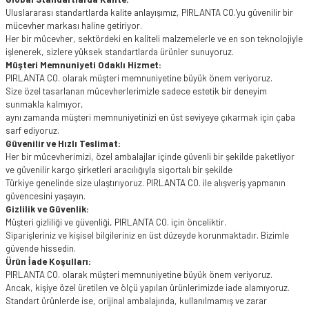
Uluslararası standartlarda kalite anlayışımız, PIRLANTA CO.'yu güvenilir bir
mücevher markası haline getiriyor.
Her bir mücevher, sektördeki en kaliteli malzemelerle ve en son teknolojiyle
işlenerek, sizlere yüksek standartlarda ürünler sunuyoruz.
Müşteri Memnuniyeti Odaklı Hizmet:
PIRLANTA CO. olarak müşteri memnuniyetine büyük önem veriyoruz.
Size özel tasarlanan mücevherlerimizle sadece estetik bir deneyim
sunmakla kalmıyor,
aynı zamanda müşteri memnuniyetinizi en üst seviyeye çıkarmak için çaba
sarf ediyoruz.
Güvenilir ve Hızlı Teslimat:
Her bir mücevherimizi, özel ambalajlar içinde güvenli bir şekilde paketliyor
ve güvenilir kargo şirketleri aracılığıyla sigortalı bir şekilde
Türkiye genelinde size ulaştırıyoruz. PIRLANTA CO. ile alışveriş yapmanın
güvencesini yaşayın.
Gizlilik ve Güvenlik:
Müşteri gizliliği ve güvenliği, PIRLANTA CO. için önceliktir.
Siparişleriniz ve kişisel bilgileriniz en üst düzeyde korunmaktadır. Bizimle
güvende hissedin.
Ürün İade Koşulları:
PIRLANTA CO. olarak müşteri memnuniyetine büyük önem veriyoruz.
Ancak, kişiye özel üretilen ve ölçü yapılan ürünlerimizde iade alamıyoruz.
Standart ürünlerde ise, orijinal ambalajında, kullanılmamış ve zarar