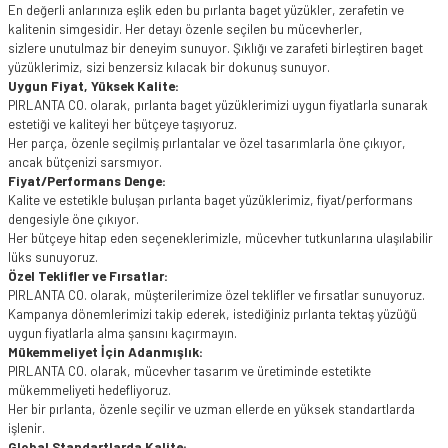
En değerli anlarınıza eşlik eden bu pırlanta baget yüzükler, zerafetin ve
kalitenin simgesidir. Her detayı özenle seçilen bu mücevherler,
sizlere unutulmaz bir deneyim sunuyor. Şıklığı ve zarafeti birleştiren baget
yüzüklerimiz, sizi benzersiz kılacak bir dokunuş sunuyor.
Uygun Fiyat, Yüksek Kalite:
PIRLANTA CO. olarak, pırlanta baget yüzüklerimizi uygun fiyatlarla sunarak
estetiği ve kaliteyi her bütçeye taşıyoruz.
Her parça, özenle seçilmiş pırlantalar ve özel tasarımlarla öne çıkıyor,
ancak bütçenizi sarsmıyor.
Fiyat/Performans Denge:
Kalite ve estetikle buluşan pırlanta baget yüzüklerimiz, fiyat/performans
dengesiyle öne çıkıyor.
Her bütçeye hitap eden seçeneklerimizle, mücevher tutkunlarına ulaşılabilir
lüks sunuyoruz.
Özel Teklifler ve Fırsatlar:
PIRLANTA CO. olarak, müşterilerimize özel teklifler ve fırsatlar sunuyoruz.
Kampanya dönemlerimizi takip ederek, istediğiniz pırlanta tektaş yüzüğü
uygun fiyatlarla alma şansını kaçırmayın.
Mükemmeliyet İçin Adanmışlık:
PIRLANTA CO. olarak, mücevher tasarım ve üretiminde estetikte
mükemmeliyeti hedefliyoruz.
Her bir pırlanta, özenle seçilir ve uzman ellerde en yüksek standartlarda
işlenir.
Global Standartlarda Kalite: