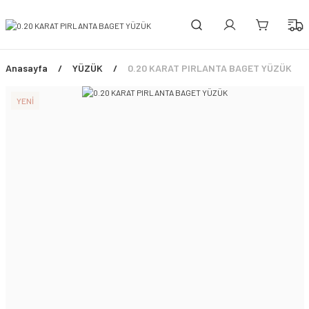
PEŞİN FİYATINA 3 TAKSİT!
ÜCRETSİZ SİGORTALI TESLİMAT
ŞİMDİ TÜM ÜRÜNLERDE %45 İNDİRİM FIRSATI
Anasayfa
YÜZÜK
0.20 KARAT PIRLANTA BAGET YÜZÜK
YENİ