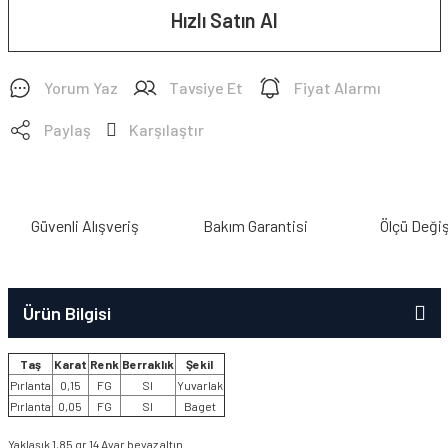
Hızlı Satın Al
Yorum Yaz
Tavsiye Et
Fiyat Alarmı
Paylaş
Karşılaştır
Güvenli Alışveriş
Bakım Garantisi
Ölçü Deği
Ürün Bilgisi
Taş
Karat
Renk
Berraklık
Şekil
Pırlanta
0,15
FG
SI
Yuvarlak
Pırlanta
0,05
FG
SI
Baget
Yaklaşık 1,85 gr 14 Ayar beyaz altın.