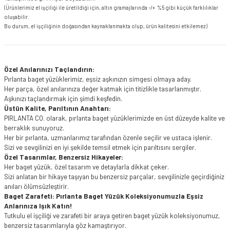
(Ürünlerimiz el işçiliği ile üretildiği için, altın gramajlarında -/+ %5 gibi küçük farklılıklar
oluşabilir.
Bu durum, el işçiliğinin doğasından kaynaklanmakta olup, ürün kalitesini etkilemez)
Özel Anılarınızı Taçlandırın:
Pırlanta baget yüzüklerimiz, eşsiz aşkınızın simgesi olmaya aday.
Her parça, özel anılarınıza değer katmak için titizlikle tasarlanmıştır.
Aşkınızı taçlandırmak için şimdi keşfedin.
Üstün Kalite, Parıltının Anahtarı:
PIRLANTA CO. olarak, pırlanta baget yüzüklerimizde en üst düzeyde kalite ve
berraklık sunuyoruz.
Her bir pırlanta, uzmanlarımız tarafından özenle seçilir ve ustaca işlenir.
Sizi ve sevgilinizi en iyi şekilde temsil etmek için parıltısını sergiler.
Özel Tasarımlar, Benzersiz Hikayeler:
Her baget yüzük, özel tasarım ve detaylarla dikkat çeker.
Sizi anlatan bir hikaye taşıyan bu benzersiz parçalar, sevgilinizle geçirdiğiniz
anıları ölümsüzleştirir.
Baget Zarafeti: Pırlanta Baget Yüzük Koleksiyonumuzla Eşsiz
Anlarınıza Işık Katın!
Tutkulu el işçiliği ve zarafeti bir araya getiren baget yüzük koleksiyonumuz,
benzersiz tasarımlarıyla göz kamaştırıyor.