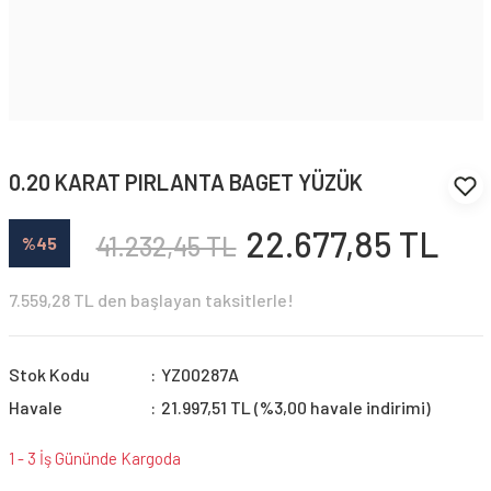
0.20 KARAT PIRLANTA BAGET YÜZÜK
22.677,85 TL
41.232,45 TL
%45
7.559,28 TL den başlayan taksitlerle!
Stok Kodu
YZ00287A
Havale
21.997,51 TL (%3,00 havale indirimi)
1 - 3 İş Gününde Kargoda