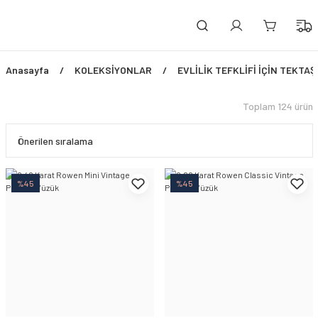
PEŞİN FİYATINA 3 TAKSİT!
ÜCRETSİZ SİGORTALI TESLİMAT
ŞİMDİ TÜM ÜRÜNLERDE %45 İNDİRİM FIRSATI
Anasayfa
KOLEKSİYONLAR
EVLİLİK TEFKLİFİ İÇİN TEKTA
Toplam 124 ürün
%45
%45