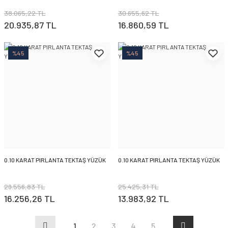
38.065,22 TL
30.655,62 TL
20.935,87 TL
16.860,59 TL
%45
%45
0.10 KARAT PIRLANTA TEKTAŞ YÜZÜK
0.10 KARAT PIRLANTA TEKTAŞ YÜZÜK
29.556,83 TL
25.425,31 TL
16.256,26 TL
13.983,92 TL
1
2
3
4
5