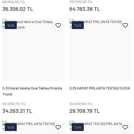
66.010,95 TL
117.787,97 TL
36.306,02 TL
64.783,38 TL
%45
%45
0.30 Karat Valeria Oval Tektaş Pırlanta
0,25 KARAT PIRLANTA TEKTAŞ YÜZÜK
Yüzük
62.296,75 TL
54.017,80 TL
34.263,21 TL
29.709,79 TL
%45
%45