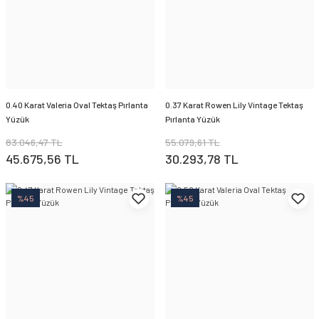
0.40 Karat Valeria Oval Tektaş Pırlanta
0.37 Karat Rowen Lily Vintage Tektaş
Yüzük
Pırlanta Yüzük
83.046,47 TL
55.079,61 TL
45.675,56 TL
30.293,78 TL
%45
%45