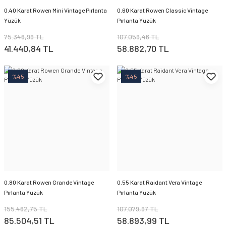
0.40 Karat Rowen Mini Vintage Pırlanta
0.60 Karat Rowen Classic Vintage
Yüzük
Pırlanta Yüzük
75.346,99 TL
107.059,46 TL
41.440,84 TL
58.882,70 TL
%45
%45
0.80 Karat Rowen Grande Vintage
0.55 Karat Raidant Vera Vintage
Pırlanta Yüzük
Pırlanta Yüzük
155.462,75 TL
107.079,97 TL
85.504,51 TL
58.893,99 TL