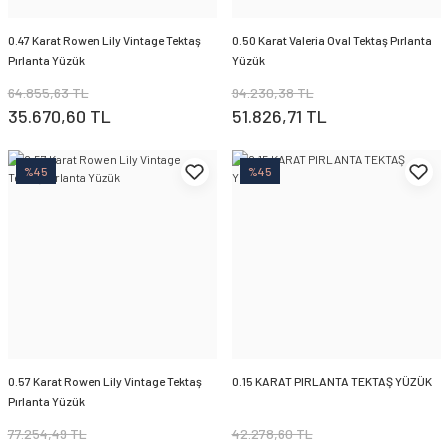
0.47 Karat Rowen Lily Vintage Tektaş
0.50 Karat Valeria Oval Tektaş Pırlanta
Pırlanta Yüzük
Yüzük
64.855,63 TL
94.230,38 TL
35.670,60 TL
51.826,71 TL
%45
%45
0.57 Karat Rowen Lily Vintage Tektaş
0.15 KARAT PIRLANTA TEKTAŞ YÜZÜK
Pırlanta Yüzük
77.254,49 TL
42.278,60 TL