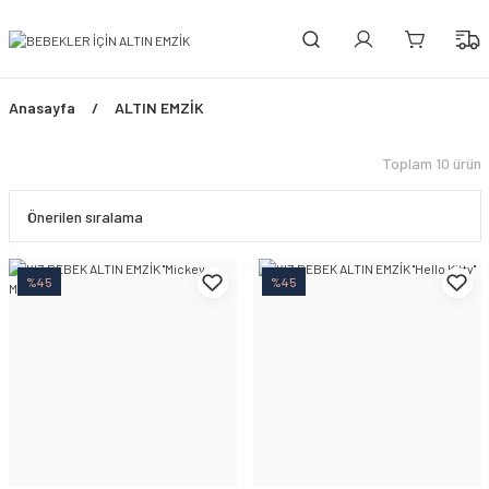
PEŞİN FİYATINA 3 TAKSİT!
ÜCRETSİZ SİGORTALI TESLİMAT
ŞİMDİ TÜM ÜRÜNLERDE %45 İNDİRİM FIRSATI
Anasayfa
ALTIN EMZİK
Toplam 10 ürün
%45
%45