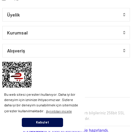
Üyelik
Kurumsal
Alışveriş
Bu web sitesi çerezleri kullanıyor. Daha iyi bir
deneyim için izninize ihtiyacımız var. Sizlere
daha iyi bir deneyim sunabilmek için sitemizde
çerezler kullanılmaktadır.
Ayrıntıları incele
© PIRLANTA CO. Tüm Hakları Saklıdır. Kredi kartı bilgileriniz 256bit SSL
sertifikası ile korunmaktadır.
Kabul et
ile
ideasoft
e-