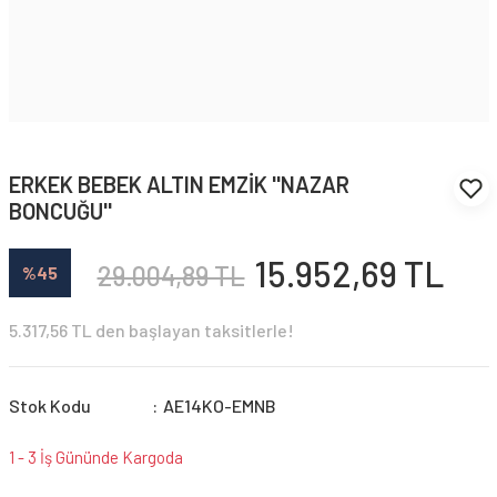
ERKEK BEBEK ALTIN EMZİK ''NAZAR
BONCUĞU''
15.952,69 TL
29.004,89 TL
%45
5.317,56 TL den başlayan taksitlerle!
Stok Kodu
AE14KO-EMNB
1 - 3 İş Gününde Kargoda