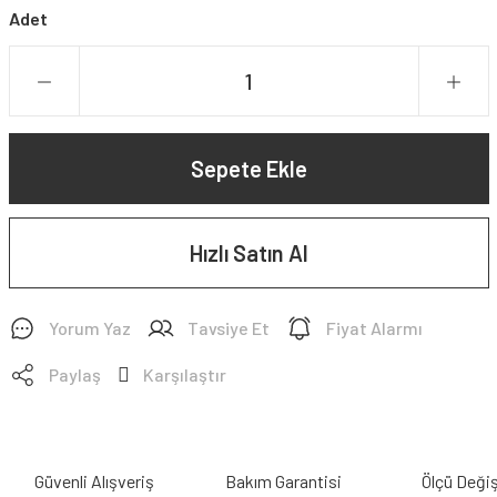
Adet
Sepete Ekle
Hızlı Satın Al
Yorum Yaz
Tavsiye Et
Fiyat Alarmı
Paylaş
Karşılaştır
Güvenli Alışveriş
Bakım Garantisi
Ölçü Deği