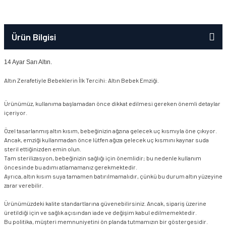
Ürün Bilgisi
14 Ayar Sarı Altın.
Altın Zerafetiyle Bebeklerin İlk Tercihi: Altın Bebek Emziği.
Ürünümüz, kullanıma başlamadan önce dikkat edilmesi gereken önemli detaylar
içeriyor.
Özel tasarlanmış altın kısım, bebeğinizin ağzına gelecek uç kısmıyla öne çıkıyor.
Ancak, emziği kullanmadan önce lütfen ağıza gelecek uç kısmını kaynar suda
steril ettiğinizden emin olun.
Tam sterilizasyon, bebeğinizin sağlığı için önemlidir; bu nedenle kullanım
öncesinde bu adımı atlamamanız gerekmektedir.
Ayrıca, altın kısım suya tamamen batırılmamalıdır, çünkü bu durum altın yüzeyine
zarar verebilir.
Ürünümüzdeki kalite standartlarına güvenebilirsiniz. Ancak, sipariş üzerine
üretildiği için ve sağlık açısından iade ve değişim kabul edilmemektedir.
Bu politika, müşteri memnuniyetini ön planda tutmamızın bir göstergesidir.