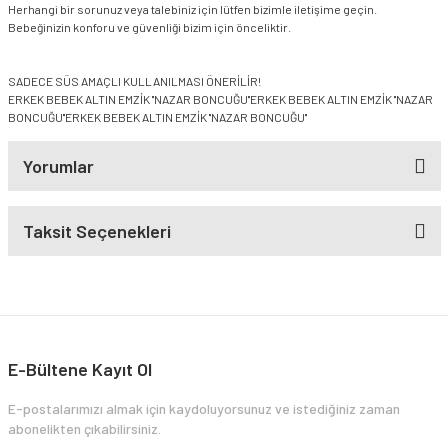
Herhangi bir sorunuz veya talebiniz için lütfen bizimle iletişime geçin.
Bebeğinizin konforu ve güvenliği bizim için önceliktir.
SADECE SÜS AMAÇLI KULLANILMASI ÖNERİLİR!
ERKEK BEBEK ALTIN EMZİK ''NAZAR BONCUĞU''ERKEK BEBEK ALTIN EMZİK ''NAZAR
BONCUĞU''ERKEK BEBEK ALTIN EMZİK ''NAZAR BONCUĞU''
Yorumlar
Taksit Seçenekleri
E-Bültene Kayıt Ol
E-postalarımızı almak için kaydoluyorsunuz ve istediğiniz zaman
abonelikten çıkabilirsiniz.