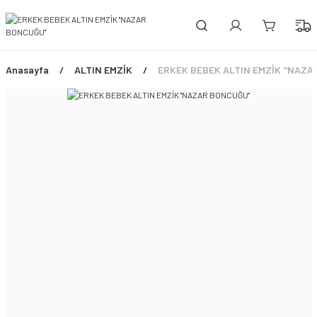
PEŞİN FİYATINA 3 TAKSİT!
ÜCRETSİZ SİGORTALI TESLİMAT
ŞİMDİ TÜM ÜRÜNLERDE %45 İNDİRİM FIRSATI
Anasayfa
ALTIN EMZİK
ERKEK BEBEK ALTIN EMZİK ''NAZA