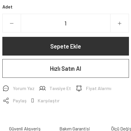
Adet
Sepete Ekle
Hızlı Satın Al
Yorum Yaz
Tavsiye Et
Fiyat Alarmı
Paylaş
Karşılaştır
Güvenli Alışveriş
Bakım Garantisi
Ölçü Deği