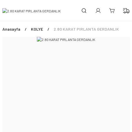
PEŞİN FİYATINA 3 TAKSİT!
ÜCRETSİZ SİGORTALI TESLİMAT
ŞİMDİ TÜM ÜRÜNLERDE %45 İNDİRİM FIRSATI
Anasayfa
KOLYE
2.80 KARAT PIRLANTA GERDANLIK