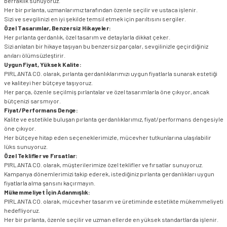
berraklık sunuyoruz.
Her bir pırlanta, uzmanlarımız tarafından özenle seçilir ve ustaca işlenir.
Sizi ve sevgilinizi en iyi şekilde temsil etmek için parıltısını sergiler.
Özel Tasarımlar, Benzersiz Hikayeler:
Her pırlanta gerdanlık, özel tasarım ve detaylarla dikkat çeker.
Sizi anlatan bir hikaye taşıyan bu benzersiz parçalar, sevgilinizle geçirdiğiniz
anıları ölümsüzleştirir.
Uygun Fiyat, Yüksek Kalite:
PIRLANTA CO. olarak, pırlanta gerdanlıklarımızı uygun fiyatlarla sunarak estetiği
ve kaliteyi her bütçeye taşıyoruz.
Her parça, özenle seçilmiş pırlantalar ve özel tasarımlarla öne çıkıyor, ancak
bütçenizi sarsmıyor.
Fiyat/Performans Denge:
Kalite ve estetikle buluşan pırlanta gerdanlıklarımız, fiyat/performans dengesiyle
öne çıkıyor.
Her bütçeye hitap eden seçeneklerimizle, mücevher tutkunlarına ulaşılabilir
lüks sunuyoruz.
Özel Teklifler ve Fırsatlar:
PIRLANTA CO. olarak, müşterilerimize özel teklifler ve fırsatlar sunuyoruz.
Kampanya dönemlerimizi takip ederek, istediğiniz pırlanta gerdanlıkları uygun
fiyatlarla alma şansını kaçırmayın.
Mükemmeliyet İçin Adanmışlık:
PIRLANTA CO. olarak, mücevher tasarım ve üretiminde estetikte mükemmeliyeti
hedefliyoruz.
Her bir pırlanta, özenle seçilir ve uzman ellerde en yüksek standartlarda işlenir.