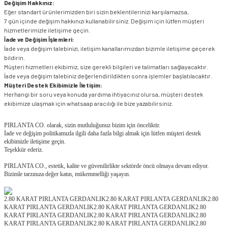
Değişim Hakkınız:
Eğer standart ürünlerimizden biri sizin beklentilerinizi karşılamazsa,
7 gün içinde değişim hakkınızı kullanabilirsiniz. Değişim için lütfen müşteri
hizmetlerimizle iletişime geçin.
İade ve Değişim İşlemleri:
İade veya değişim talebinizi, iletişim kanallarımızdan bizimle iletişime geçerek
bildirin.
Müşteri hizmetleri ekibimiz, size gerekli bilgileri ve talimatları sağlayacaktır.
İade veya değişim talebiniz değerlendirildikten sonra işlemler başlatılacaktır.
Müşteri Destek Ekibimizle İletişim:
Herhangi bir soru veya konuda yardıma ihtiyacınız olursa, müşteri destek
ekibimize ulaşmak için whatsaap aracılığı ile bize yazabilirsiniz.
PIRLANTA CO. olarak, sizin mutluluğunuz bizim için önceliktir.
İade ve değişim politikamızla ilgili daha fazla bilgi almak için lütfen müşteri destek
ekibimizle iletişime geçin.
Teşekkür ederiz.
PIRLANTA CO., estetik, kalite ve güvenilirlikte sektörde öncü olmaya devam ediyor.
Bizimle tarzınıza değer katın, mükemmelliği yaşayın.
2.80 KARAT PIRLANTA GERDANLIK2.80 KARAT PIRLANTA GERDANLIK2.80
KARAT PIRLANTA GERDANLIK2.80 KARAT PIRLANTA GERDANLIK2.80
KARAT PIRLANTA GERDANLIK2.80 KARAT PIRLANTA GERDANLIK2.80
KARAT PIRLANTA GERDANLIK2.80 KARAT PIRLANTA GERDANLIK2.80