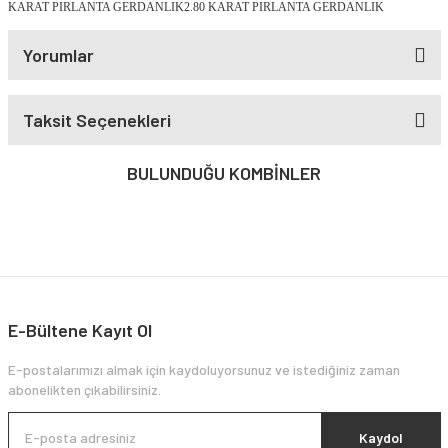
KARAT PIRLANTA GERDANLIK2.80 KARAT PIRLANTA GERDANLIK
Yorumlar
Taksit Seçenekleri
BULUNDUĞU KOMBİNLER
%45
%45
E-Bültene Kayıt Ol
E-postalarımızı almak için kaydoluyorsunuz ve istediğiniz zaman
1.05 KARAT PIRLANTA KÜPE
abonelikten çıkabilirsiniz.
2.80 KARAT PIRLANTA GERDANLIK
159.381,67 TL
Kaydol