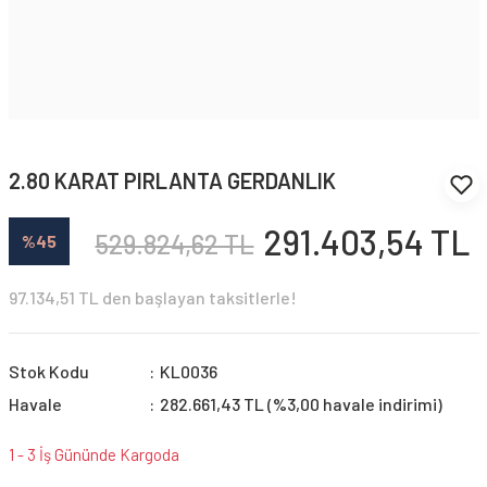
2.80 KARAT PIRLANTA GERDANLIK
291.403,54 TL
529.824,62 TL
%45
97.134,51 TL den başlayan taksitlerle!
Stok Kodu
KL0036
Havale
282.661,43 TL (%3,00 havale indirimi)
1 - 3 İş Gününde Kargoda