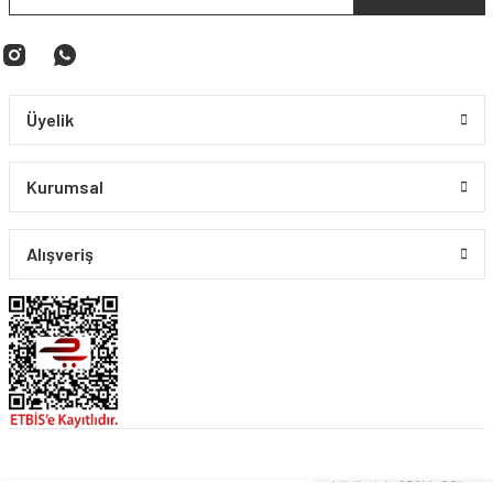
87.659,92 TL
529.824,62 TL
291.403,54 TL
%45
Üyelik
Kurumsal
Alışveriş
1.70 KARAT PIRLANTA BİLEKLİK
269.255,14 TL
148.090,32 TL
© PIRLANTA CO. Tüm Hakları Saklıdır. Kredi kartı bilgileriniz 256bit SSL