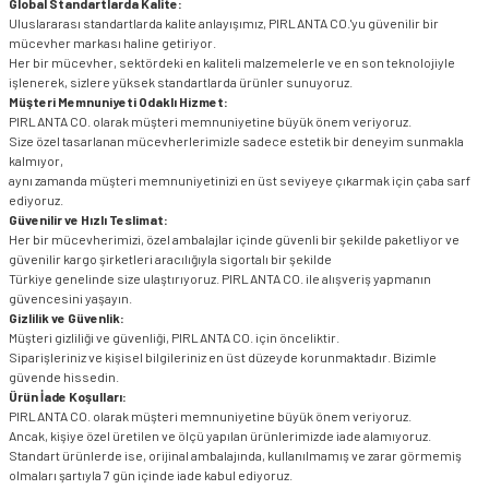
Global Standartlarda Kalite:
Uluslararası standartlarda kalite anlayışımız, PIRLANTA CO.'yu güvenilir bir
mücevher markası haline getiriyor.
Her bir mücevher, sektördeki en kaliteli malzemelerle ve en son teknolojiyle
işlenerek, sizlere yüksek standartlarda ürünler sunuyoruz.
Müşteri Memnuniyeti Odaklı Hizmet:
PIRLANTA CO. olarak müşteri memnuniyetine büyük önem veriyoruz.
Size özel tasarlanan mücevherlerimizle sadece estetik bir deneyim sunmakla
kalmıyor,
aynı zamanda müşteri memnuniyetinizi en üst seviyeye çıkarmak için çaba sarf
ediyoruz.
Güvenilir ve Hızlı Teslimat:
Her bir mücevherimizi, özel ambalajlar içinde güvenli bir şekilde paketliyor ve
güvenilir kargo şirketleri aracılığıyla sigortalı bir şekilde
Türkiye genelinde size ulaştırıyoruz. PIRLANTA CO. ile alışveriş yapmanın
güvencesini yaşayın.
Gizlilik ve Güvenlik:
Müşteri gizliliği ve güvenliği, PIRLANTA CO. için önceliktir.
Siparişleriniz ve kişisel bilgileriniz en üst düzeyde korunmaktadır. Bizimle
güvende hissedin.
Ürün İade Koşulları:
PIRLANTA CO. olarak müşteri memnuniyetine büyük önem veriyoruz.
Ancak, kişiye özel üretilen ve ölçü yapılan ürünlerimizde iade alamıyoruz.
Standart ürünlerde ise, orijinal ambalajında, kullanılmamış ve zarar görmemiş
olmaları şartıyla 7 gün içinde iade kabul ediyoruz.