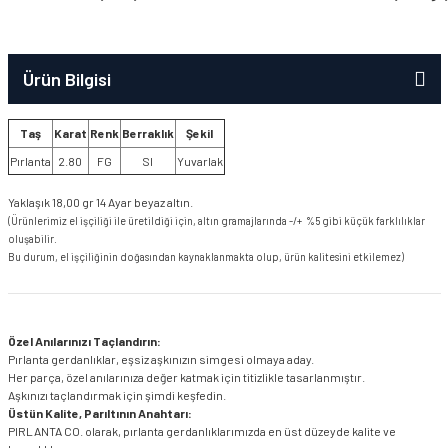
Ürün Bilgisi
Taş
Karat
Renk
Berraklık
Şekil
Pırlanta
2.80
FG
SI
Yuvarlak
Yaklaşık 18,00 gr 14 Ayar beyaz altın.
(Ürünlerimiz el işçiliği ile üretildiği için, altın gramajlarında -/+ %5 gibi küçük farklılıklar
oluşabilir.
Bu durum, el işçiliğinin doğasından kaynaklanmakta olup, ürün kalitesini etkilemez)
Özel Anılarınızı Taçlandırın:
Pırlanta gerdanlıklar, eşsiz aşkınızın simgesi olmaya aday.
Her parça, özel anılarınıza değer katmak için titizlikle tasarlanmıştır.
Aşkınızı taçlandırmak için şimdi keşfedin.
Üstün Kalite, Parıltının Anahtarı:
PIRLANTA CO. olarak, pırlanta gerdanlıklarımızda en üst düzeyde kalite ve