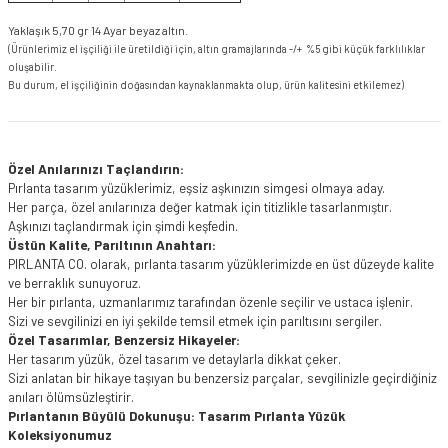
Yaklaşık 5,70 gr 14 Ayar beyaz altın.
(Ürünlerimiz el işçiliği ile üretildiği için, altın gramajlarında -/+ %5 gibi küçük farklılıklar
oluşabilir.
Bu durum, el işçiliğinin doğasından kaynaklanmakta olup, ürün kalitesini etkilemez)
Özel Anılarınızı Taçlandırın:
Pırlanta tasarım yüzüklerimiz, eşsiz aşkınızın simgesi olmaya aday.
Her parça, özel anılarınıza değer katmak için titizlikle tasarlanmıştır.
Aşkınızı taçlandırmak için şimdi keşfedin.
Üstün Kalite, Parıltının Anahtarı:
PIRLANTA CO. olarak, pırlanta tasarım yüzüklerimizde en üst düzeyde kalite
ve berraklık sunuyoruz.
Her bir pırlanta, uzmanlarımız tarafından özenle seçilir ve ustaca işlenir.
Sizi ve sevgilinizi en iyi şekilde temsil etmek için parıltısını sergiler.
Özel Tasarımlar, Benzersiz Hikayeler:
Her tasarım yüzük, özel tasarım ve detaylarla dikkat çeker.
Sizi anlatan bir hikaye taşıyan bu benzersiz parçalar, sevgilinizle geçirdiğiniz
anıları ölümsüzleştirir.
Pırlantanın Büyülü Dokunuşu: Tasarım Pırlanta Yüzük
Koleksiyonumuz