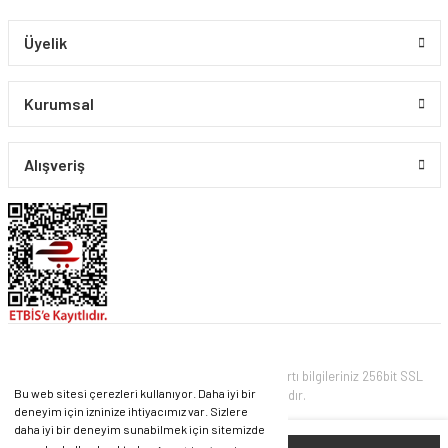
Üyelik
Kurumsal
Alışveriş
© PIRLANTA CO. Tüm Hakları Saklıdır. Kredi kartı bilgileriniz 256bit SSL
Bu web sitesi çerezleri kullanıyor. Daha iyi bir
sertifikası ile korunmaktadır.
deneyim için izninize ihtiyacımız var. Sizlere
daha iyi bir deneyim sunabilmek için sitemizde
ile
ideasoft
e-