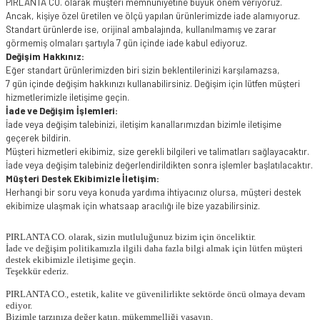
PIRLANTA CO. olarak müşteri memnuniyetine büyük önem veriyoruz.
Ancak, kişiye özel üretilen ve ölçü yapılan ürünlerimizde iade alamıyoruz.
Standart ürünlerde ise, orijinal ambalajında, kullanılmamış ve zarar
görmemiş olmaları şartıyla 7 gün içinde iade kabul ediyoruz.
Değişim Hakkınız:
Eğer standart ürünlerimizden biri sizin beklentilerinizi karşılamazsa,
7 gün içinde değişim hakkınızı kullanabilirsiniz. Değişim için lütfen müşteri
hizmetlerimizle iletişime geçin.
İade ve Değişim İşlemleri:
İade veya değişim talebinizi, iletişim kanallarımızdan bizimle iletişime
geçerek bildirin.
Müşteri hizmetleri ekibimiz, size gerekli bilgileri ve talimatları sağlayacaktır.
İade veya değişim talebiniz değerlendirildikten sonra işlemler başlatılacaktır.
Müşteri Destek Ekibimizle İletişim:
Herhangi bir soru veya konuda yardıma ihtiyacınız olursa, müşteri destek
ekibimize ulaşmak için whatsaap aracılığı ile bize yazabilirsiniz.
PIRLANTA CO. olarak, sizin mutluluğunuz bizim için önceliktir.
İade ve değişim politikamızla ilgili daha fazla bilgi almak için lütfen müşteri
destek ekibimizle iletişime geçin.
Teşekkür ederiz.
PIRLANTA CO., estetik, kalite ve güvenilirlikte sektörde öncü olmaya devam
ediyor.
Bizimle tarzınıza değer katın, mükemmelliği yaşayın.