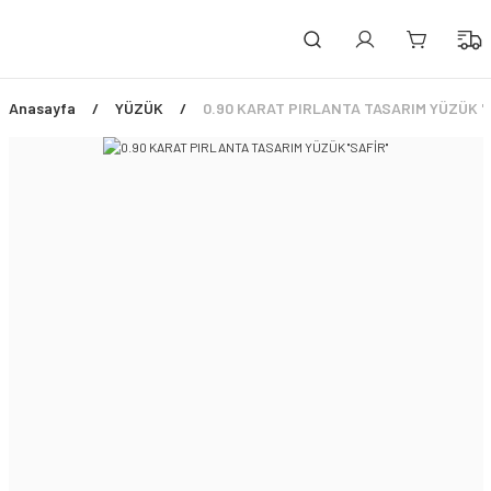
PEŞİN FİYATINA 3 TAKSİT!
ÜCRETSİZ SİGORTALI TESLİMAT
ŞİMDİ TÜM ÜRÜNLERDE %45 İNDİRİM FIRSATI
Anasayfa
YÜZÜK
0.90 KARAT PIRLANTA TASARIM YÜZÜK ''S