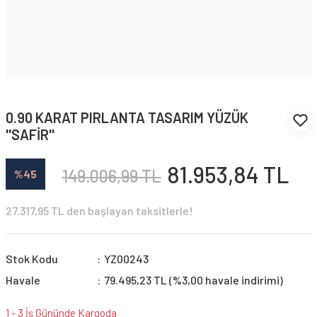
0.90 KARAT PIRLANTA TASARIM YÜZÜK
''SAFİR''
81.953,84 TL
149.006,99 TL
%45
27.317,95 TL den başlayan taksitlerle!
Stok Kodu
YZ00243
Havale
79.495,23 TL (%3,00 havale indirimi)
1 - 3 İş Gününde Kargoda