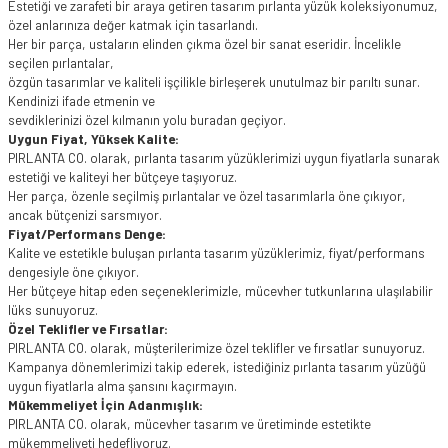
Estetiği ve zarafeti bir araya getiren tasarım pırlanta yüzük koleksiyonumuz,
özel anlarınıza değer katmak için tasarlandı.
Her bir parça, ustaların elinden çıkma özel bir sanat eseridir. İncelikle
seçilen pırlantalar,
özgün tasarımlar ve kaliteli işçilikle birleşerek unutulmaz bir parıltı sunar.
Kendinizi ifade etmenin ve
sevdiklerinizi özel kılmanın yolu buradan geçiyor.
Uygun Fiyat, Yüksek Kalite:
PIRLANTA CO. olarak, pırlanta tasarım yüzüklerimizi uygun fiyatlarla sunarak
estetiği ve kaliteyi her bütçeye taşıyoruz.
Her parça, özenle seçilmiş pırlantalar ve özel tasarımlarla öne çıkıyor,
ancak bütçenizi sarsmıyor.
Fiyat/Performans Denge:
Kalite ve estetikle buluşan pırlanta tasarım yüzüklerimiz, fiyat/performans
dengesiyle öne çıkıyor.
Her bütçeye hitap eden seçeneklerimizle, mücevher tutkunlarına ulaşılabilir
lüks sunuyoruz.
Özel Teklifler ve Fırsatlar:
PIRLANTA CO. olarak, müşterilerimize özel teklifler ve fırsatlar sunuyoruz.
Kampanya dönemlerimizi takip ederek, istediğiniz pırlanta tasarım yüzüğü
uygun fiyatlarla alma şansını kaçırmayın.
Mükemmeliyet İçin Adanmışlık:
PIRLANTA CO. olarak, mücevher tasarım ve üretiminde estetikte
mükemmeliyeti hedefliyoruz.