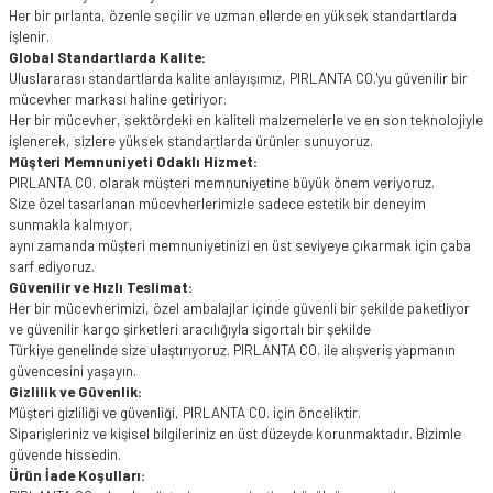
Her bir pırlanta, özenle seçilir ve uzman ellerde en yüksek standartlarda
işlenir.
Global Standartlarda Kalite:
Uluslararası standartlarda kalite anlayışımız, PIRLANTA CO.'yu güvenilir bir
mücevher markası haline getiriyor.
Her bir mücevher, sektördeki en kaliteli malzemelerle ve en son teknolojiyle
işlenerek, sizlere yüksek standartlarda ürünler sunuyoruz.
Müşteri Memnuniyeti Odaklı Hizmet:
PIRLANTA CO. olarak müşteri memnuniyetine büyük önem veriyoruz.
Size özel tasarlanan mücevherlerimizle sadece estetik bir deneyim
sunmakla kalmıyor,
aynı zamanda müşteri memnuniyetinizi en üst seviyeye çıkarmak için çaba
sarf ediyoruz.
Güvenilir ve Hızlı Teslimat:
Her bir mücevherimizi, özel ambalajlar içinde güvenli bir şekilde paketliyor
ve güvenilir kargo şirketleri aracılığıyla sigortalı bir şekilde
Türkiye genelinde size ulaştırıyoruz. PIRLANTA CO. ile alışveriş yapmanın
güvencesini yaşayın.
Gizlilik ve Güvenlik:
Müşteri gizliliği ve güvenliği, PIRLANTA CO. için önceliktir.
Siparişleriniz ve kişisel bilgileriniz en üst düzeyde korunmaktadır. Bizimle
güvende hissedin.
Ürün İade Koşulları: