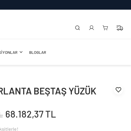
SİYONLAR
BLOGLAR
IRLANTA BEŞTAŞ YÜZÜK
68.182,37 TL
L
sitlerle!