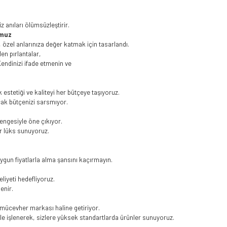
z anıları ölümsüzleştirir.
umuz
, özel anlarınıza değer katmak için tasarlandı.
len pırlantalar,
 Kendinizi ifade etmenin ve
estetiği ve kaliteyi her bütçeye taşıyoruz.
cak bütçenizi sarsmıyor.
dengesiyle öne çıkıyor.
ir lüks sunuyoruz.
ygun fiyatlarla alma şansını kaçırmayın.
iyeti hedefliyoruz.
lenir.
r mücevher markası haline getiriyor.
le işlenerek, sizlere yüksek standartlarda ürünler sunuyoruz.