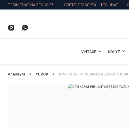
PEŞİN FİYATINA 3 TAKSİT!
ÜCRETSİZ SİGORTALI TESLİMAT
Ş
VINTAGE
KOLYE
Anasayfa
YÜZÜK
0.70 KARAT PIRLANTA BEŞTAŞ YÜZÜK