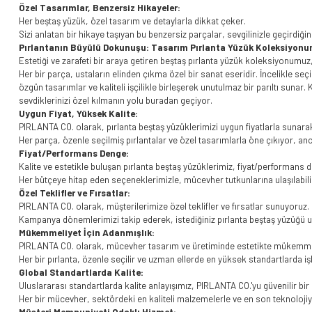
Özel Tasarımlar, Benzersiz Hikayeler:
Her beştaş yüzük, özel tasarım ve detaylarla dikkat çeker.
Sizi anlatan bir hikaye taşıyan bu benzersiz parçalar, sevgilinizle geçirdiğini
Pırlantanın Büyülü Dokunuşu: Tasarım Pırlanta Yüzük Koleksiyon
Estetiği ve zarafeti bir araya getiren beştaş pırlanta yüzük koleksiyonumuz
Her bir parça, ustaların elinden çıkma özel bir sanat eseridir. İncelikle seçi
özgün tasarımlar ve kaliteli işçilikle birleşerek unutulmaz bir parıltı sunar.
sevdiklerinizi özel kılmanın yolu buradan geçiyor.
Uygun Fiyat, Yüksek Kalite:
PIRLANTA CO. olarak, pırlanta beştaş yüzüklerimizi uygun fiyatlarla sunarak 
Her parça, özenle seçilmiş pırlantalar ve özel tasarımlarla öne çıkıyor, an
Fiyat/Performans Denge:
Kalite ve estetikle buluşan pırlanta beştaş yüzüklerimiz, fiyat/performans 
Her bütçeye hitap eden seçeneklerimizle, mücevher tutkunlarına ulaşılabil
Özel Teklifler ve Fırsatlar:
PIRLANTA CO. olarak, müşterilerimize özel teklifler ve fırsatlar sunuyoruz.
Kampanya dönemlerimizi takip ederek, istediğiniz pırlanta beştaş yüzüğü u
Mükemmeliyet İçin Adanmışlık:
PIRLANTA CO. olarak, mücevher tasarım ve üretiminde estetikte mükemmel
Her bir pırlanta, özenle seçilir ve uzman ellerde en yüksek standartlarda iş
Global Standartlarda Kalite:
Uluslararası standartlarda kalite anlayışımız, PIRLANTA CO.'yu güvenilir bi
Her bir mücevher, sektördeki en kaliteli malzemelerle ve en son teknolojiy