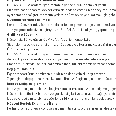
Müşteri Memnuniyeti Odaklı Hizmet:
PIRLANTA CO. olarak müşteri memnuniyetine büyük önem veriyoruz.
Size özel tasarlanan mücevherlerimizle sadece estetik bir deneyim sunma
aynı zamanda müşteri memnuniyetinizi en üst seviyeye çıkarmak için çaba 
Güvenilir ve Hızlı Teslimat:
Her bir mücevherimizi, özel ambalajlar içinde güvenli bir şekilde paketliyor ve
Türkiye genelinde size ulaştırıyoruz. PIRLANTA CO. ile alışveriş yapmanın g
Gizlilik ve Güvenlik:
Müşteri gizliliği ve güvenliği, PIRLANTA CO. için önceliktir.
Siparişleriniz ve kişisel bilgileriniz en üst düzeyde korunmaktadır. Bizimle
Ürün İade Koşulları:
PIRLANTA CO. olarak müşteri memnuniyetine büyük önem veriyoruz.
Ancak, kişiye özel üretilen ve ölçü yapılan ürünlerimizde iade alamıyoruz.
Standart ürünlerde ise, orijinal ambalajında, kullanılmamış ve zarar görmem
Değişim Hakkınız:
Eğer standart ürünlerimizden biri sizin beklentilerinizi karşılamazsa,
7 gün içinde değişim hakkınızı kullanabilirsiniz. Değişim için lütfen müşteri 
İade ve Değişim İşlemleri:
İade veya değişim talebinizi, iletişim kanallarımızdan bizimle iletişime geçer
Müşteri hizmetleri ekibimiz, size gerekli bilgileri ve talimatları sağlayacaktır
İade veya değişim talebiniz değerlendirildikten sonra işlemler başlatılacaktı
Müşteri Destek Ekibimizle İletişim:
Herhangi bir soru veya konuda yardıma ihtiyacınız olursa, müşteri destek ek