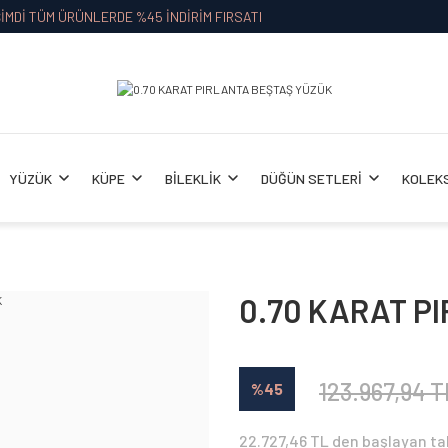
İMDİ TÜM ÜRÜNLERDE %45 İNDİRİM FIRSATI
YÜZÜK
KÜPE
BİLEKLİK
DÜĞÜN SETLERİ
KOLEK
0.70 KARAT P
123.967,94 T
%45
22.727,46 TL den başlayan tak