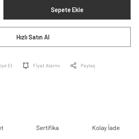
Sepete Ekle
Hızlı Satın Al
iye Et
Fiyat Alarmı
Paylaş
et
Sertifika
Kolay İade