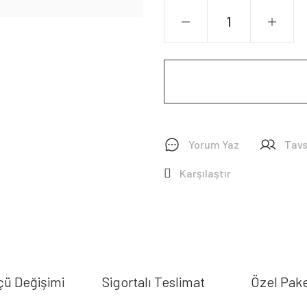
Yorum Yaz
Tavs
Karşılaştır
çü Değişimi
Sigortalı Teslimat
Özel Pak