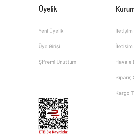
Üyelik
Kurum
Yeni Üyelik
İletişim
Üye Girişi
İletişim
Şifremi Unuttum
Havale 
Sipariş
Kargo T