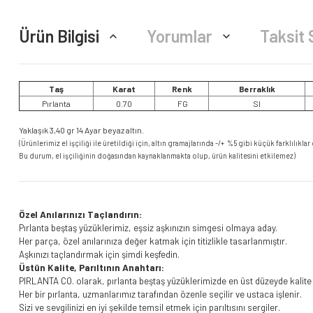
Ürün Bilgisi
Yorumlar
Taksit 
Taş
Karat
Renk
Berraklık
Pırlanta
0.70
FG
SI
Yaklaşık 3,40 gr 14 Ayar beyaz altın.
(Ürünlerimiz el işçiliği ile üretildiği için, altın gramajlarında -/+ %5 gibi küçük farklılıklar 
Bu durum, el işçiliğinin doğasından kaynaklanmakta olup, ürün kalitesini etkilemez)
Özel Anılarınızı Taçlandırın:
Pırlanta beştaş yüzüklerimiz, eşsiz aşkınızın simgesi olmaya aday.
Her parça, özel anılarınıza değer katmak için titizlikle tasarlanmıştır.
Aşkınızı taçlandırmak için şimdi keşfedin.
Üstün Kalite, Parıltının Anahtarı:
PIRLANTA CO. olarak, pırlanta beştaş yüzüklerimizde en üst düzeyde kalite
Her bir pırlanta, uzmanlarımız tarafından özenle seçilir ve ustaca işlenir.
Sizi ve sevgilinizi en iyi şekilde temsil etmek için parıltısını sergiler.