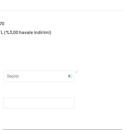
70
TL (%3,00 havale indirimi)
*