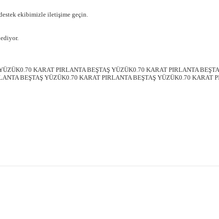
 destek ekibimizle iletişime geçin.
ediyor.
 YÜZÜK0.70 KARAT PIRLANTA BEŞTAŞ YÜZÜK0.70 KARAT PIRLANTA BEŞT
RLANTA BEŞTAŞ YÜZÜK0.70 KARAT PIRLANTA BEŞTAŞ YÜZÜK0.70 KARAT 
Bu ürüne ilk yorumu siz yapın!
Yorum Yaz