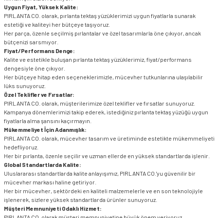
Uygun Fiyat, Yüksek Kalite:
PIRLANTA CO. olarak, pırlanta tektaş yüzüklerimizi uygun fiyatlarla sunarak
estetiği ve kaliteyi her bütçeye taşıyoruz.
Her parça, özenle seçilmiş pırlantalar ve özel tasarımlarla öne çıkıyor, ancak
bütçenizi sarsmıyor.
Fiyat/Performans Denge:
Kalite ve estetikle buluşan pırlanta tektaş yüzüklerimiz, fiyat/performans
dengesiyle öne çıkıyor.
Her bütçeye hitap eden seçeneklerimizle, mücevher tutkunlarına ulaşılabilir
lüks sunuyoruz.
Özel Teklifler ve Fırsatlar:
PIRLANTA CO. olarak, müşterilerimize özel teklifler ve fırsatlar sunuyoruz.
Kampanya dönemlerimizi takip ederek, istediğiniz pırlanta tektaş yüzüğü uygun
fiyatlarla alma şansını kaçırmayın.
Mükemmeliyet İçin Adanmışlık:
PIRLANTA CO. olarak, mücevher tasarım ve üretiminde estetikte mükemmeliyeti
hedefliyoruz.
Her bir pırlanta, özenle seçilir ve uzman ellerde en yüksek standartlarda işlenir.
Global Standartlarda Kalite:
Uluslararası standartlarda kalite anlayışımız, PIRLANTA CO.'yu güvenilir bir
mücevher markası haline getiriyor.
Her bir mücevher, sektördeki en kaliteli malzemelerle ve en son teknolojiyle
işlenerek, sizlere yüksek standartlarda ürünler sunuyoruz.
Müşteri Memnuniyeti Odaklı Hizmet:
PIRLANTA CO. olarak müşteri memnuniyetine büyük önem veriyoruz.