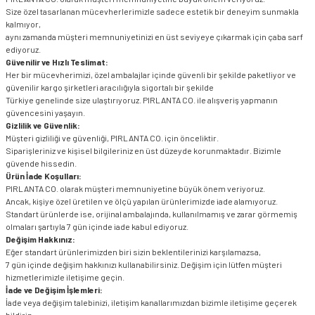
Size özel tasarlanan mücevherlerimizle sadece estetik bir deneyim sunmakla
kalmıyor,
aynı zamanda müşteri memnuniyetinizi en üst seviyeye çıkarmak için çaba sarf
ediyoruz.
Güvenilir ve Hızlı Teslimat:
Her bir mücevherimizi, özel ambalajlar içinde güvenli bir şekilde paketliyor ve
güvenilir kargo şirketleri aracılığıyla sigortalı bir şekilde
Türkiye genelinde size ulaştırıyoruz. PIRLANTA CO. ile alışveriş yapmanın
güvencesini yaşayın.
Gizlilik ve Güvenlik:
Müşteri gizliliği ve güvenliği, PIRLANTA CO. için önceliktir.
Siparişleriniz ve kişisel bilgileriniz en üst düzeyde korunmaktadır. Bizimle
güvende hissedin.
Ürün İade Koşulları:
PIRLANTA CO. olarak müşteri memnuniyetine büyük önem veriyoruz.
Ancak, kişiye özel üretilen ve ölçü yapılan ürünlerimizde iade alamıyoruz.
Standart ürünlerde ise, orijinal ambalajında, kullanılmamış ve zarar görmemiş
olmaları şartıyla 7 gün içinde iade kabul ediyoruz.
Değişim Hakkınız:
Eğer standart ürünlerimizden biri sizin beklentilerinizi karşılamazsa,
7 gün içinde değişim hakkınızı kullanabilirsiniz. Değişim için lütfen müşteri
hizmetlerimizle iletişime geçin.
İade ve Değişim İşlemleri:
İade veya değişim talebinizi, iletişim kanallarımızdan bizimle iletişime geçerek