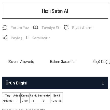
Hızlı Satın Al
Yorum Yaz
Tavsiye Et
Fiyat Alarmı
Paylaş
Karşılaştır
Güvenli Alışveriş
Bakım Garantisi
Ölçü Deği
Ürün Bilgisi
Taş
Adet
Karat
Renk
Berraklık
Şekil
Pırlanta
1
0,60
E
SI
Yuvarlak
Yaklaşık 2,70 gr 14 Ayar beyaz altın.