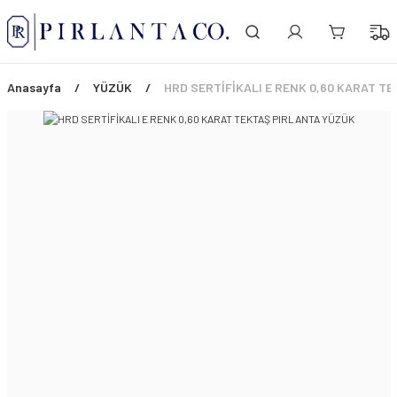
PEŞİN FİYATINA 3 TAKSİT!
ÜCRETSİZ SİGORTALI TESLİMAT
ŞİMDİ TÜM ÜRÜNLERDE %45 İNDİRİM FIRSATI
Anasayfa
YÜZÜK
HRD SERTİFİKALI E RENK 0,60 KARAT T