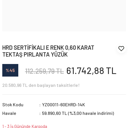
HRD SERTİFİKALI E RENK 0,60 KARAT
TEKTAŞ PIRLANTA YÜZÜK
61.742,88 TL
112.259,79 TL
%45
20.580,96 TL den başlayan taksitlerle!
Stok Kodu
YZ00011-60EHRD-14K
Havale
59.890,60 TL (%3,00 havale indirimi)
1 - 3 İş Gününde Kargoda