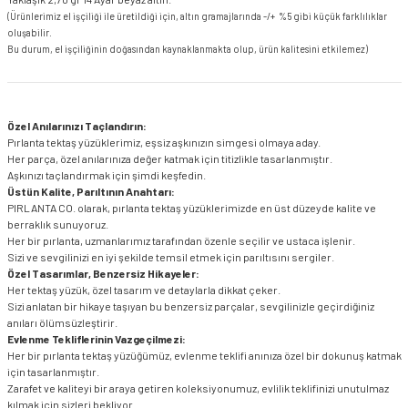
(Ürünlerimiz el işçiliği ile üretildiği için, altın gramajlarında -/+ %5 gibi küçük farklılıklar
oluşabilir.
Bu durum, el işçiliğinin doğasından kaynaklanmakta olup, ürün kalitesini etkilemez)
Özel Anılarınızı Taçlandırın:
Pırlanta tektaş yüzüklerimiz, eşsiz aşkınızın simgesi olmaya aday.
Her parça, özel anılarınıza değer katmak için titizlikle tasarlanmıştır.
Aşkınızı taçlandırmak için şimdi keşfedin.
Üstün Kalite, Parıltının Anahtarı:
PIRLANTA CO. olarak, pırlanta tektaş yüzüklerimizde en üst düzeyde kalite ve
berraklık sunuyoruz.
Her bir pırlanta, uzmanlarımız tarafından özenle seçilir ve ustaca işlenir.
Sizi ve sevgilinizi en iyi şekilde temsil etmek için parıltısını sergiler.
Özel Tasarımlar, Benzersiz Hikayeler:
Her tektaş yüzük, özel tasarım ve detaylarla dikkat çeker.
Sizi anlatan bir hikaye taşıyan bu benzersiz parçalar, sevgilinizle geçirdiğiniz
anıları ölümsüzleştirir.
Evlenme Tekliflerinin Vazgeçilmezi:
Her bir pırlanta tektaş yüzüğümüz, evlenme teklifi anınıza özel bir dokunuş katmak
için tasarlanmıştır.
Zarafet ve kaliteyi bir araya getiren koleksiyonumuz, evlilik teklifinizi unutulmaz
kılmak için sizleri bekliyor.