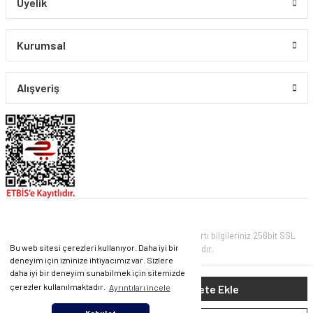
Üyelik
Kurumsal
Alışveriş
© PIRLANTA CO. Tüm Hakları Saklıdır. Kredi kartı bilgileriniz 256bit SSL
Bu web sitesi çerezleri kullanıyor. Daha iyi bir
sertifikası ile korunmaktadır.
deneyim için izninize ihtiyacımız var. Sizlere
daha iyi bir deneyim sunabilmek için sitemizde
ile
ideasoft
e-
61.743 TL
Sepete Ekle
çerezler kullanılmaktadır.
Ayrıntıları incele
hazırlandı.
ticaret
paketleri