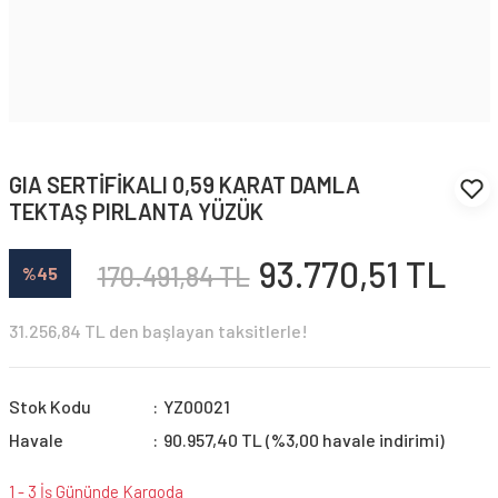
GIA SERTİFİKALI 0,59 KARAT DAMLA
TEKTAŞ PIRLANTA YÜZÜK
93.770,51 TL
170.491,84 TL
%45
31.256,84 TL den başlayan taksitlerle!
Stok Kodu
YZ00021
Havale
90.957,40 TL (%3,00 havale indirimi)
1 - 3 İş Gününde Kargoda