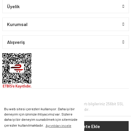
Üyelik
Kurumsal
Alışveriş
© PIRLANTA CO. Tüm Hakları Saklıdır. Kredi kartı bilgileriniz 256bit SSL
Bu web sitesi çerezleri kullanıyor. Daha iyi bir
sertifikası ile korunmaktadır.
deneyim için izninize ihtiyacımız var. Sizlere
daha iyi bir deneyim sunabilmek için sitemizde
ile
ideasoft
e-
93.771 TL
Sepete Ekle
çerezler kullanılmaktadır.
Ayrıntıları incele
hazırlandı.
ticaret