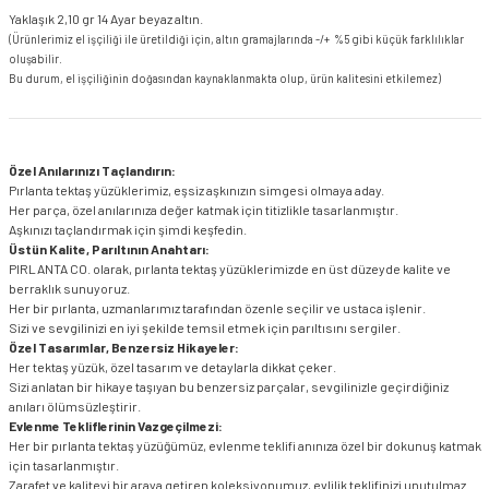
Yaklaşık 2,10 gr 14 Ayar beyaz altın.
(Ürünlerimiz el işçiliği ile üretildiği için, altın gramajlarında -/+ %5 gibi küçük farklılıklar
oluşabilir.
Bu durum, el işçiliğinin doğasından kaynaklanmakta olup, ürün kalitesini etkilemez)
Özel Anılarınızı Taçlandırın:
Pırlanta tektaş yüzüklerimiz, eşsiz aşkınızın simgesi olmaya aday.
Her parça, özel anılarınıza değer katmak için titizlikle tasarlanmıştır.
Aşkınızı taçlandırmak için şimdi keşfedin.
Üstün Kalite, Parıltının Anahtarı:
PIRLANTA CO. olarak, pırlanta tektaş yüzüklerimizde en üst düzeyde kalite ve
berraklık sunuyoruz.
Her bir pırlanta, uzmanlarımız tarafından özenle seçilir ve ustaca işlenir.
Sizi ve sevgilinizi en iyi şekilde temsil etmek için parıltısını sergiler.
Özel Tasarımlar, Benzersiz Hikayeler:
Her tektaş yüzük, özel tasarım ve detaylarla dikkat çeker.
Sizi anlatan bir hikaye taşıyan bu benzersiz parçalar, sevgilinizle geçirdiğiniz
anıları ölümsüzleştirir.
Evlenme Tekliflerinin Vazgeçilmezi:
Her bir pırlanta tektaş yüzüğümüz, evlenme teklifi anınıza özel bir dokunuş katmak
için tasarlanmıştır.
Zarafet ve kaliteyi bir araya getiren koleksiyonumuz, evlilik teklifinizi unutulmaz