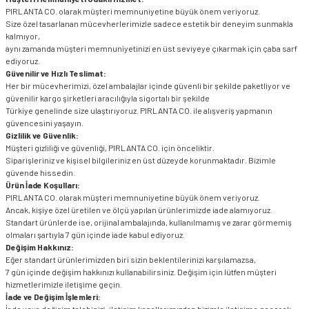
PIRLANTA CO. olarak müşteri memnuniyetine büyük önem veriyoruz.
Size özel tasarlanan mücevherlerimizle sadece estetik bir deneyim sunmakla
kalmıyor,
aynı zamanda müşteri memnuniyetinizi en üst seviyeye çıkarmak için çaba sarf
ediyoruz.
Güvenilir ve Hızlı Teslimat:
Her bir mücevherimizi, özel ambalajlar içinde güvenli bir şekilde paketliyor ve
güvenilir kargo şirketleri aracılığıyla sigortalı bir şekilde
Türkiye genelinde size ulaştırıyoruz. PIRLANTA CO. ile alışveriş yapmanın
güvencesini yaşayın.
Gizlilik ve Güvenlik:
Müşteri gizliliği ve güvenliği, PIRLANTA CO. için önceliktir.
Siparişleriniz ve kişisel bilgileriniz en üst düzeyde korunmaktadır. Bizimle
güvende hissedin.
Ürün İade Koşulları:
PIRLANTA CO. olarak müşteri memnuniyetine büyük önem veriyoruz.
Ancak, kişiye özel üretilen ve ölçü yapılan ürünlerimizde iade alamıyoruz.
Standart ürünlerde ise, orijinal ambalajında, kullanılmamış ve zarar görmemiş
olmaları şartıyla 7 gün içinde iade kabul ediyoruz.
Değişim Hakkınız:
Eğer standart ürünlerimizden biri sizin beklentilerinizi karşılamazsa,
7 gün içinde değişim hakkınızı kullanabilirsiniz. Değişim için lütfen müşteri
hizmetlerimizle iletişime geçin.
İade ve Değişim İşlemleri: