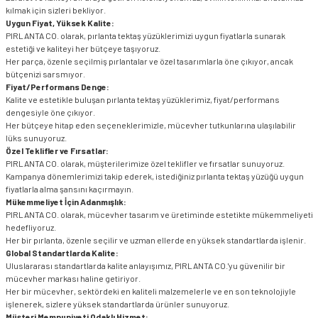
kılmak için sizleri bekliyor.
Uygun Fiyat, Yüksek Kalite:
PIRLANTA CO. olarak, pırlanta tektaş yüzüklerimizi uygun fiyatlarla sunarak
estetiği ve kaliteyi her bütçeye taşıyoruz.
Her parça, özenle seçilmiş pırlantalar ve özel tasarımlarla öne çıkıyor, ancak
bütçenizi sarsmıyor.
Fiyat/Performans Denge:
Kalite ve estetikle buluşan pırlanta tektaş yüzüklerimiz, fiyat/performans
dengesiyle öne çıkıyor.
Her bütçeye hitap eden seçeneklerimizle, mücevher tutkunlarına ulaşılabilir
lüks sunuyoruz.
Özel Teklifler ve Fırsatlar:
PIRLANTA CO. olarak, müşterilerimize özel teklifler ve fırsatlar sunuyoruz.
Kampanya dönemlerimizi takip ederek, istediğiniz pırlanta tektaş yüzüğü uygun
fiyatlarla alma şansını kaçırmayın.
Mükemmeliyet İçin Adanmışlık:
PIRLANTA CO. olarak, mücevher tasarım ve üretiminde estetikte mükemmeliyeti
hedefliyoruz.
Her bir pırlanta, özenle seçilir ve uzman ellerde en yüksek standartlarda işlenir.
Global Standartlarda Kalite:
Uluslararası standartlarda kalite anlayışımız, PIRLANTA CO.'yu güvenilir bir
mücevher markası haline getiriyor.
Her bir mücevher, sektördeki en kaliteli malzemelerle ve en son teknolojiyle
işlenerek, sizlere yüksek standartlarda ürünler sunuyoruz.
Müşteri Memnuniyeti Odaklı Hizmet: