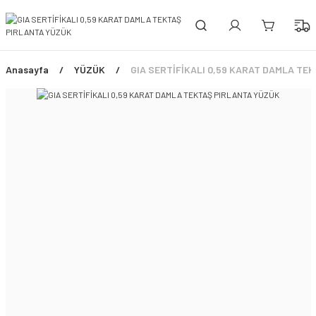
PEŞİN FİYATINA 3 TAKSİT!
ÜCRETSİZ SİGORTALI TESLİMAT
ŞİMDİ TÜM ÜRÜNLERDE %45 İNDİRİM FIRSATI
Anasayfa
YÜZÜK
GIA SERTİFİKALI 0,59 KARAT DAMLA TE