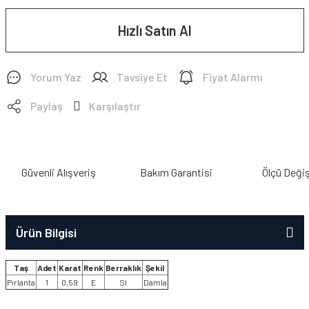
Hızlı Satın Al
Yorum Yaz
Tavsiye Et
Fiyat Alarmı
Paylaş
Karşılaştır
Güvenli Alışveriş
Bakım Garantisi
Ölçü Deği
Ürün Bilgisi
Taş
Adet
Karat
Renk
Berraklık
Şekil
Pırlanta
1
0,59
E
SI
Damla