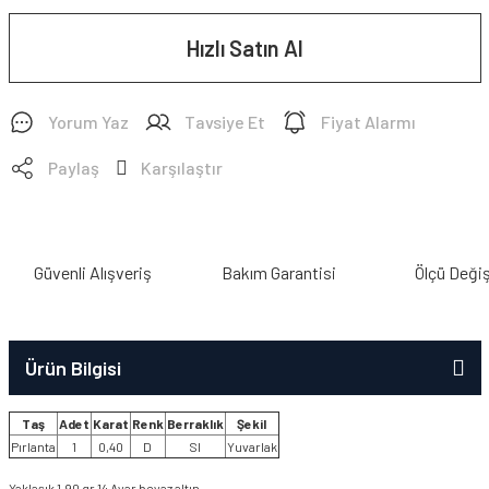
Hızlı Satın Al
Yorum Yaz
Tavsiye Et
Fiyat Alarmı
Paylaş
Karşılaştır
Güvenli Alışveriş
Bakım Garantisi
Ölçü Deği
Ürün Bilgisi
Taş
Adet
Karat
Renk
Berraklık
Şekil
Pırlanta
1
0,40
D
SI
Yuvarlak
Yaklaşık 1,90 gr 14 Ayar beyaz altın.