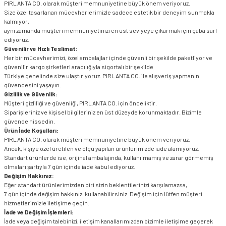
PIRLANTA CO. olarak müşteri memnuniyetine büyük önem veriyoruz.
Size özel tasarlanan mücevherlerimizle sadece estetik bir deneyim sunmakla
kalmıyor,
aynı zamanda müşteri memnuniyetinizi en üst seviyeye çıkarmak için çaba sarf
ediyoruz.
Güvenilir ve Hızlı Teslimat:
Her bir mücevherimizi, özel ambalajlar içinde güvenli bir şekilde paketliyor ve
güvenilir kargo şirketleri aracılığıyla sigortalı bir şekilde
Türkiye genelinde size ulaştırıyoruz. PIRLANTA CO. ile alışveriş yapmanın
güvencesini yaşayın.
Gizlilik ve Güvenlik:
Müşteri gizliliği ve güvenliği, PIRLANTA CO. için önceliktir.
Siparişleriniz ve kişisel bilgileriniz en üst düzeyde korunmaktadır. Bizimle
güvende hissedin.
Ürün İade Koşulları:
PIRLANTA CO. olarak müşteri memnuniyetine büyük önem veriyoruz.
Ancak, kişiye özel üretilen ve ölçü yapılan ürünlerimizde iade alamıyoruz.
Standart ürünlerde ise, orijinal ambalajında, kullanılmamış ve zarar görmemiş
olmaları şartıyla 7 gün içinde iade kabul ediyoruz.
Değişim Hakkınız:
Eğer standart ürünlerimizden biri sizin beklentilerinizi karşılamazsa,
7 gün içinde değişim hakkınızı kullanabilirsiniz. Değişim için lütfen müşteri
hizmetlerimizle iletişime geçin.
İade ve Değişim İşlemleri:
İade veya değişim talebinizi, iletişim kanallarımızdan bizimle iletişime geçerek