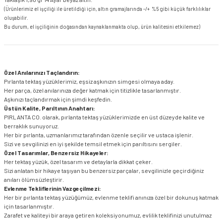
(Ürünlerimiz el işçiliği ile üretildiği için, altın gramajlarında -/+ %5 gibi küçük farklılıklar
oluşabilir.
Bu durum, el işçiliğinin doğasından kaynaklanmakta olup, ürün kalitesini etkilemez)
Özel Anılarınızı Taçlandırın:
Pırlanta tektaş yüzüklerimiz, eşsiz aşkınızın simgesi olmaya aday.
Her parça, özel anılarınıza değer katmak için titizlikle tasarlanmıştır.
Aşkınızı taçlandırmak için şimdi keşfedin.
Üstün Kalite, Parıltının Anahtarı:
PIRLANTA CO. olarak, pırlanta tektaş yüzüklerimizde en üst düzeyde kalite ve
berraklık sunuyoruz.
Her bir pırlanta, uzmanlarımız tarafından özenle seçilir ve ustaca işlenir.
Sizi ve sevgilinizi en iyi şekilde temsil etmek için parıltısını sergiler.
Özel Tasarımlar, Benzersiz Hikayeler:
Her tektaş yüzük, özel tasarım ve detaylarla dikkat çeker.
Sizi anlatan bir hikaye taşıyan bu benzersiz parçalar, sevgilinizle geçirdiğiniz
anıları ölümsüzleştirir.
Evlenme Tekliflerinin Vazgeçilmezi:
Her bir pırlanta tektaş yüzüğümüz, evlenme teklifi anınıza özel bir dokunuş katmak
için tasarlanmıştır.
Zarafet ve kaliteyi bir araya getiren koleksiyonumuz, evlilik teklifinizi unutulmaz