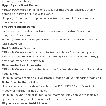
kılmak için sizleri bekliyor.
Uygun Fiyat, Yüksek Kalite:
PIRLANTA CO. olarak, pırlanta tektaş yüzüklerimizi uygun fiyatlarla sunarak
estetiği ve kaliteyi her bütçeye taşıyoruz.
Her parça, özenle seçilmiş pırlantalar ve özel tasarımlarla öne çıkıyor, ancak
bütçenizi sarsmıyor.
Fiyat/Performans Denge:
Kalite ve estetikle buluşan pırlanta tektaş yüzüklerimiz, fiyat/performans
dengesiyle öne çıkıyor.
Her bütçeye hitap eden seçeneklerimizle, mücevher tutkunlarına ulaşılabilir
lüks sunuyoruz.
Özel Teklifler ve Fırsatlar:
PIRLANTA CO. olarak, müşterilerimize özel teklifler ve fırsatlar sunuyoruz.
Kampanya dönemlerimizi takip ederek, istediğiniz pırlanta tektaş yüzüğü uygun
fiyatlarla alma şansını kaçırmayın.
Mükemmeliyet İçin Adanmışlık:
PIRLANTA CO. olarak, mücevher tasarım ve üretiminde estetikte mükemmeliyeti
hedefliyoruz.
Her bir pırlanta, özenle seçilir ve uzman ellerde en yüksek standartlarda işlenir.
Global Standartlarda Kalite:
Uluslararası standartlarda kalite anlayışımız, PIRLANTA CO.'yu güvenilir bir
mücevher markası haline getiriyor.
Her bir mücevher, sektördeki en kaliteli malzemelerle ve en son teknolojiyle
işlenerek, sizlere yüksek standartlarda ürünler sunuyoruz.
Müşteri Memnuniyeti Odaklı Hizmet: