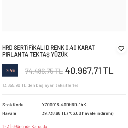
HRD SERTİFİKALI D RENK 0,40 KARAT
PIRLANTA TEKTAŞ YÜZÜK
40.967,71 TL
74.486,75 TL
%45
13.655,90 TL den başlayan taksitlerle!
Stok Kodu
YZ00016-40DHRD-14K
Havale
39.738,68 TL (%3,00 havale indirimi)
1 - 3 İş Gününde Kargoda