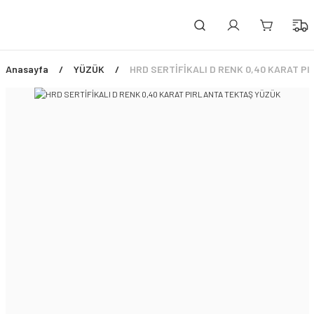
PEŞİN FİYATINA 3 TAKSİT!
ÜCRETSİZ SİGORTALI TESLİMAT
ŞİMDİ TÜM ÜRÜNLERDE %45 İNDİRİM FIRSATI
Anasayfa
YÜZÜK
HRD SERTİFİKALI D RENK 0,40 KARAT P