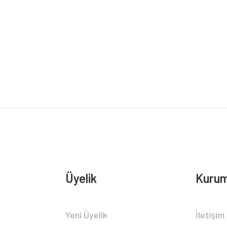
Bu ürüne ilk yorumu siz yapın!
Yorum Yaz
Üyelik
Kurum
Yeni Üyelik
İletişim