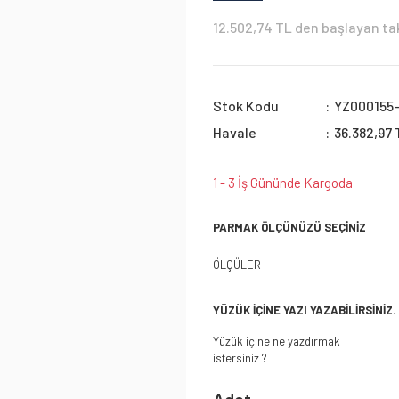
12.502,74 TL den başlayan tak
Stok Kodu
YZ000155
Havale
36.382,97 
1 - 3 İş Gününde Kargoda
PARMAK ÖLÇÜNÜZÜ SEÇİNİZ
ÖLÇÜLER
YÜZÜK İÇİNE YAZI YAZABİLİRSİNİZ.
Yüzük içine ne yazdırmak
istersiniz ?