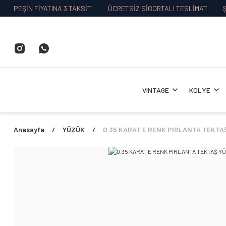
PEŞİN FİYATINA 3 TAKSİT!
ÜCRETSİZ SİGORTALI TESLİMAT
Ş
VINTAGE
KOLYE
Anasayfa
YÜZÜK
0.35 KARAT E RENK PIRLANTA TEKTA