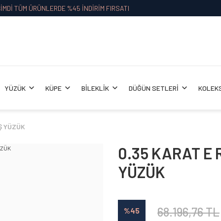
İMDİ TÜM ÜRÜNLERDE %45 İNDİRİM FIRSATI
YÜZÜK
KÜPE
BİLEKLİK
DÜĞÜN SETLERİ
KOLEK
Ş YÜZÜK
0.35 KARAT E
YÜZÜK
68.196,76 TL
%45