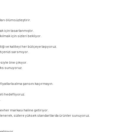
ları ölümsüzleştirir.
ak için tasarlanmıştır.
kılmak için sizleri bekliyor.
iği ve kaliteyi her bütçeye taşıyoruz.
ütçenizi sarsmıyor.
siyle öne çıkıyor.
üks sunuyoruz.
iyatlarla alma şansını kaçırmayın.
i hedefliyoruz.
.
cevher markası haline getiriyor.
şlenerek, sizlere yüksek standartlarda ürünler sunuyoruz.
kalmıyor,