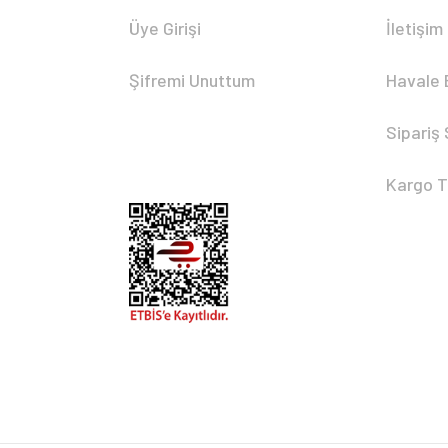
Üye Girişi
İletişim
Şifremi Unuttum
Havale 
Sipariş
Kargo T