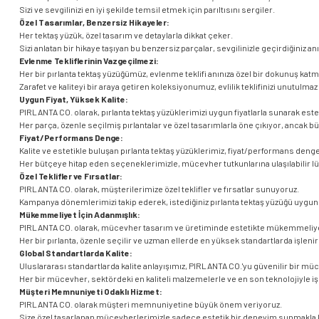
Sizi ve sevgilinizi en iyi şekilde temsil etmek için parıltısını sergiler.
Özel Tasarımlar, Benzersiz Hikayeler:
Her tektaş yüzük, özel tasarım ve detaylarla dikkat çeker.
Sizi anlatan bir hikaye taşıyan bu benzersiz parçalar, sevgilinizle geçirdiğiniz anı
Evlenme Tekliflerinin Vazgeçilmezi:
Her bir pırlanta tektaş yüzüğümüz, evlenme teklifi anınıza özel bir dokunuş katm
Zarafet ve kaliteyi bir araya getiren koleksiyonumuz, evlilik teklifinizi unutulmaz 
Uygun Fiyat, Yüksek Kalite:
PIRLANTA CO. olarak, pırlanta tektaş yüzüklerimizi uygun fiyatlarla sunarak estet
Her parça, özenle seçilmiş pırlantalar ve özel tasarımlarla öne çıkıyor, ancak b
Fiyat/Performans Denge:
Kalite ve estetikle buluşan pırlanta tektaş yüzüklerimiz, fiyat/performans denge
Her bütçeye hitap eden seçeneklerimizle, mücevher tutkunlarına ulaşılabilir l
Özel Teklifler ve Fırsatlar:
PIRLANTA CO. olarak, müşterilerimize özel teklifler ve fırsatlar sunuyoruz.
Kampanya dönemlerimizi takip ederek, istediğiniz pırlanta tektaş yüzüğü uygun f
Mükemmeliyet İçin Adanmışlık:
PIRLANTA CO. olarak, mücevher tasarım ve üretiminde estetikte mükemmeliyet
Her bir pırlanta, özenle seçilir ve uzman ellerde en yüksek standartlarda işlenir
Global Standartlarda Kalite:
Uluslararası standartlarda kalite anlayışımız, PIRLANTA CO.'yu güvenilir bir mü
Her bir mücevher, sektördeki en kaliteli malzemelerle ve en son teknolojiyle i
Müşteri Memnuniyeti Odaklı Hizmet:
PIRLANTA CO. olarak müşteri memnuniyetine büyük önem veriyoruz.
Size özel tasarlanan mücevherlerimizle sadece estetik bir deneyim sunmakla 