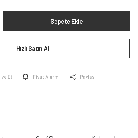
Sepete Ekle
Hızlı Satın Al
iye Et
Fiyat Alarmı
Paylaş