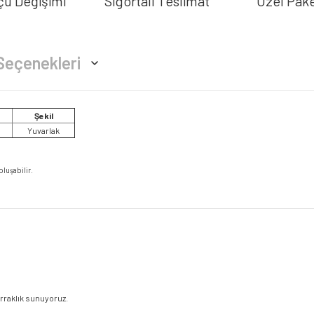
çü Değişimi
Sigortalı Teslimat
Özel Pak
Seçenekleri
Şekil
Yuvarlak
oluşabilir.
erraklık sunuyoruz.