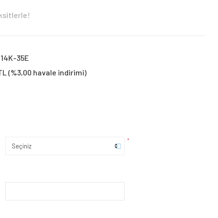
sitlerle!
-14K-35E
TL (%3,00 havale indirimi)
*