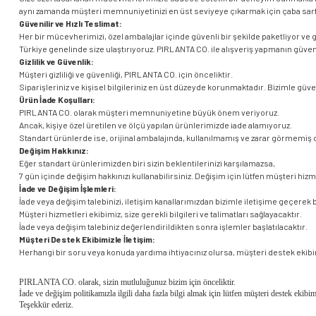
aynı zamanda müşteri memnuniyetinizi en üst seviyeye çıkarmak için çaba sarf
Güvenilir ve Hızlı Teslimat:
Her bir mücevherimizi, özel ambalajlar içinde güvenli bir şekilde paketliyor ve güv
Türkiye genelinde size ulaştırıyoruz. PIRLANTA CO. ile alışveriş yapmanın güve
Gizlilik ve Güvenlik:
Müşteri gizliliği ve güvenliği, PIRLANTA CO. için önceliktir.
Siparişleriniz ve kişisel bilgileriniz en üst düzeyde korunmaktadır. Bizimle gü
Ürün İade Koşulları:
PIRLANTA CO. olarak müşteri memnuniyetine büyük önem veriyoruz.
Ancak, kişiye özel üretilen ve ölçü yapılan ürünlerimizde iade alamıyoruz.
Standart ürünlerde ise, orijinal ambalajında, kullanılmamış ve zarar görmemiş ol
Değişim Hakkınız:
Eğer standart ürünlerimizden biri sizin beklentilerinizi karşılamazsa,
7 gün içinde değişim hakkınızı kullanabilirsiniz. Değişim için lütfen müşteri hizm
İade ve Değişim İşlemleri:
İade veya değişim talebinizi, iletişim kanallarımızdan bizimle iletişime geçerek b
Müşteri hizmetleri ekibimiz, size gerekli bilgileri ve talimatları sağlayacaktır.
İade veya değişim talebiniz değerlendirildikten sonra işlemler başlatılacaktır.
Müşteri Destek Ekibimizle İletişim:
Herhangi bir soru veya konuda yardıma ihtiyacınız olursa, müşteri destek ekibimi
PIRLANTA CO. olarak, sizin mutluluğunuz bizim için önceliktir.
İade ve değişim politikamızla ilgili daha fazla bilgi almak için lütfen müşteri destek ekibim
Teşekkür ederiz.