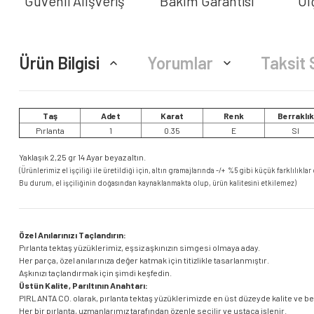
Güvenli Alışveriş
Bakım Garantisi
Öl
Ürün Bilgisi
Yorumlar
Taksit 
Taş
Adet
Karat
Renk
Berraklık
Pırlanta
1
0.35
E
SI
Yaklaşık 2,25 gr 14 Ayar beyaz altın.
(Ürünlerimiz el işçiliği ile üretildiği için, altın gramajlarında -/+ %5 gibi küçük farklılıklar 
Bu durum, el işçiliğinin doğasından kaynaklanmakta olup, ürün kalitesini etkilemez)
Özel Anılarınızı Taçlandırın:
Pırlanta tektaş yüzüklerimiz, eşsiz aşkınızın simgesi olmaya aday.
Her parça, özel anılarınıza değer katmak için titizlikle tasarlanmıştır.
Aşkınızı taçlandırmak için şimdi keşfedin.
Üstün Kalite, Parıltının Anahtarı:
PIRLANTA CO. olarak, pırlanta tektaş yüzüklerimizde en üst düzeyde kalite ve b
Her bir pırlanta, uzmanlarımız tarafından özenle seçilir ve ustaca işlenir.