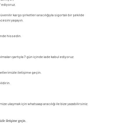
 ediyoruz.
enilir kargo şirketleri aracılığıyla sigortalı bir şekilde
ncesini yaşayın.
vende hissedin.
maları şartıyla 7 gün içinde iade kabul ediyoruz.
etlerimizle iletişime geçin.
ildirin.
ze ulaşmak için whatsaap aracılığı ile bize yazabilirsiniz.
izle iletişime geçin.