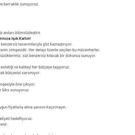
ve berraklık sunuyoruz.
z anıları ölümsüzleştirir.
nıza Işık Katın!
, benzersiz tasarımlarıyla göz kamaştırıyor.
litenin simgesidir. Her detayı özenle seçilen bu mücevherler,
 yüzüklerimiz, sizi benzersiz kılacak bir dokunuş sunuyor.
stetiği ve kaliteyi her bütçeye taşıyoruz.
cak bütçenizi sarsmıyor.
engesiyle öne çıkıyor.
ir lüks sunuyoruz.
gun fiyatlarla alma şansını kaçırmayın.
iyeti hedefliyoruz.
lenir.