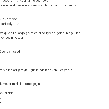
r mücevher markası haline getiriyor.
le işlenerek, sizlere yüksek standartlarda ürünler sunuyoruz.
kla kalmıyor,
sarf ediyoruz.
 güvenilir kargo şirketleri aracılığıyla sigortalı bir şekilde
üvencesini yaşayın.
 güvende hissedin.
iş olmaları şartıyla 7 gün içinde iade kabul ediyoruz.
hizmetlerimizle iletişime geçin.
ek bildirin.
.
r.