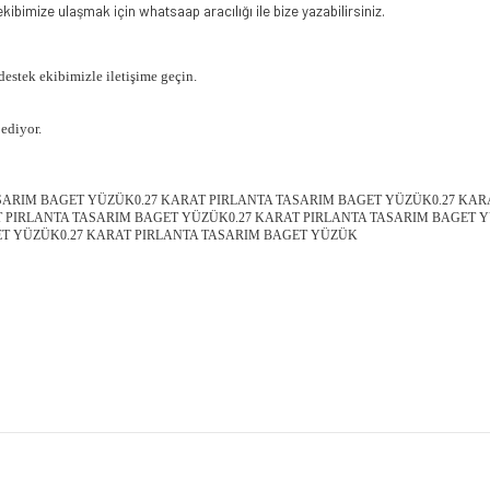
ibimize ulaşmak için whatsaap aracılığı ile bize yazabilirsiniz.
 destek ekibimizle iletişime geçin.
ediyor.
ASARIM BAGET YÜZÜK0.27 KARAT PIRLANTA TASARIM BAGET YÜZÜK0.27 KAR
 PIRLANTA TASARIM BAGET YÜZÜK0.27 KARAT PIRLANTA TASARIM BAGET Y
ET YÜZÜK0.27 KARAT PIRLANTA TASARIM BAGET YÜZÜK
Bu ürüne ilk yorumu siz yapın!
Yorum Yaz