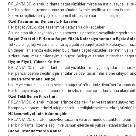
PIRLANTA CO. olarak, pırlanta baget yüzüklerimizde en üst düzeyde kalite 
Her bir pırlanta, uzmanlarımız tarafından özenle seçilir ve ustaca işlenir.
Sizi ve sevgilinizi en iyi şekilde temsil etmek için parıltısını sergiler.
Özel Tasarımlar, Benzersiz Hikayeler:
Her baget yüzük, özel tasarım ve detaylarla dikkat çeker.
Sizi anlatan bir hikaye taşıyan bu benzersiz parçalar, sevgilinizle geçirdiğini
Baget Zarafeti: Pırlanta Baget Yüzük Koleksiyonumuzla Eşsiz Anları
Tutkulu el işçiliği ve zarafeti bir araya getiren baget yüzük koleksiyonumuz
En değerli anlarınıza eşlik eden bu pırlanta baget yüzükler, zerafetin ve ka
sizlere unutulmaz bir deneyim sunuyor. Şıklığı ve zarafeti birleştiren baget
Uygun Fiyat, Yüksek Kalite:
PIRLANTA CO. olarak, pırlanta baget yüzüklerimizi uygun fiyatlarla sunarak e
Her parça, özenle seçilmiş pırlantalar ve özel tasarımlarla öne çıkıyor, an
Fiyat/Performans Denge:
Kalite ve estetikle buluşan pırlanta baget yüzüklerimiz, fiyat/performans d
Her bütçeye hitap eden seçeneklerimizle, mücevher tutkunlarına ulaşılabil
Özel Teklifler ve Fırsatlar:
PIRLANTA CO. olarak, müşterilerimize özel teklifler ve fırsatlar sunuyoruz.
Kampanya dönemlerimizi takip ederek, istediğiniz pırlanta tektaş yüzüğü uy
Mükemmeliyet İçin Adanmışlık:
PIRLANTA CO. olarak, mücevher tasarım ve üretiminde estetikte mükemmel
Her bir pırlanta, özenle seçilir ve uzman ellerde en yüksek standartlarda iş
Global Standartlarda Kalite: