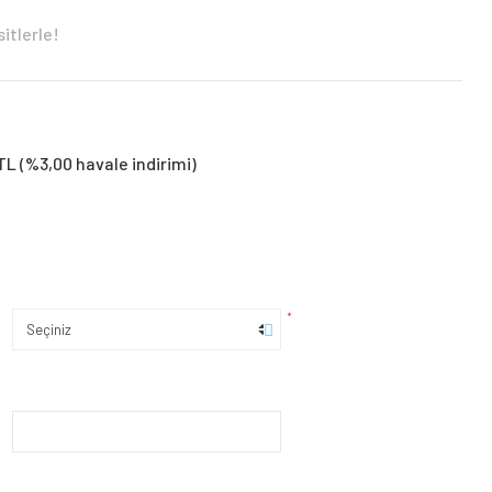
itlerle!
TL (%3,00 havale indirimi)
*