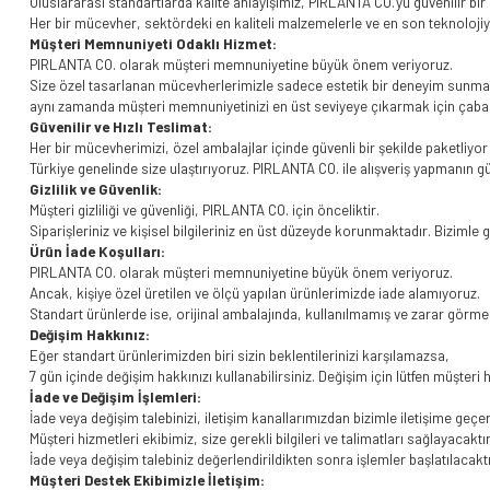
Uluslararası standartlarda kalite anlayışımız, PIRLANTA CO.'yu güvenilir bi
Her bir mücevher, sektördeki en kaliteli malzemelerle ve en son teknolojiy
Müşteri Memnuniyeti Odaklı Hizmet:
PIRLANTA CO. olarak müşteri memnuniyetine büyük önem veriyoruz.
Size özel tasarlanan mücevherlerimizle sadece estetik bir deneyim sunma
aynı zamanda müşteri memnuniyetinizi en üst seviyeye çıkarmak için çaba 
Güvenilir ve Hızlı Teslimat:
Her bir mücevherimizi, özel ambalajlar içinde güvenli bir şekilde paketliyor ve
Türkiye genelinde size ulaştırıyoruz. PIRLANTA CO. ile alışveriş yapmanın g
Gizlilik ve Güvenlik:
Müşteri gizliliği ve güvenliği, PIRLANTA CO. için önceliktir.
Siparişleriniz ve kişisel bilgileriniz en üst düzeyde korunmaktadır. Bizimle
Ürün İade Koşulları:
PIRLANTA CO. olarak müşteri memnuniyetine büyük önem veriyoruz.
Ancak, kişiye özel üretilen ve ölçü yapılan ürünlerimizde iade alamıyoruz.
Standart ürünlerde ise, orijinal ambalajında, kullanılmamış ve zarar görmem
Değişim Hakkınız:
Eğer standart ürünlerimizden biri sizin beklentilerinizi karşılamazsa,
7 gün içinde değişim hakkınızı kullanabilirsiniz. Değişim için lütfen müşteri 
İade ve Değişim İşlemleri:
İade veya değişim talebinizi, iletişim kanallarımızdan bizimle iletişime geçer
Müşteri hizmetleri ekibimiz, size gerekli bilgileri ve talimatları sağlayacaktır
İade veya değişim talebiniz değerlendirildikten sonra işlemler başlatılacaktı
Müşteri Destek Ekibimizle İletişim: