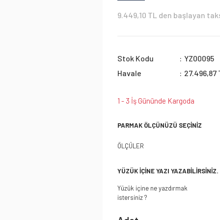
9.449,10 TL den başlayan taks
Stok Kodu
YZ00095
Havale
27.496,87 
1 - 3 İş Gününde Kargoda
PARMAK ÖLÇÜNÜZÜ SEÇİNİZ
ÖLÇÜLER
YÜZÜK İÇİNE YAZI YAZABİLİRSİNİZ.
Yüzük içine ne yazdırmak
istersiniz ?