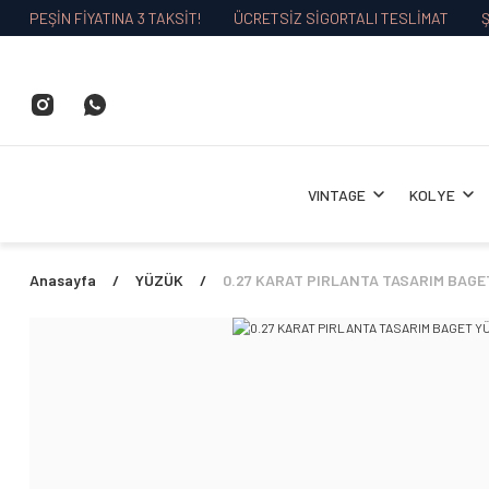
PEŞİN FİYATINA 3 TAKSİT!
ÜCRETSİZ SİGORTALI TESLİMAT
Ş
VINTAGE
KOLYE
Anasayfa
YÜZÜK
0.27 KARAT PIRLANTA TASARIM BAGE