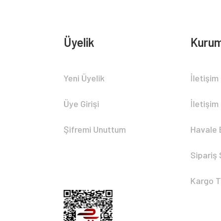
Üyelik
Kurum
Yeni Üyelik
İletişim
Üye Girişi
İletişim
Şifremi Unuttum
Havale 
Sipariş
Kargo T