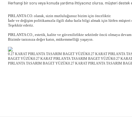
Herhangi bir soru veya konuda yardıma ihtiyacınız olursa, müşteri destek ek
PIRLANTA CO. olarak, sizin mutluluğunuz bizim için önceliktir.
İade ve değişim politikamızla ilgili daha fazla bilgi almak için lütfen müşteri
Teşekkür ederiz.
PIRLANTA CO., estetik, kalite ve güvenilirlikte sektörde öncü olmaya devam 
Bizimle tarzınıza değer katın, mükemmelliği yaşayın.
0.27 KARAT PIRLANTA TASARIM BAGET YÜZÜK0.27 KARAT PIRLANTA T
BAGET YÜZÜK0.27 KARAT PIRLANTA TASARIM BAGET YÜZÜK0.27 KARAT
PIRLANTA TASARIM BAGET YÜZÜK0.27 KARAT PIRLANTA TASARIM BAG