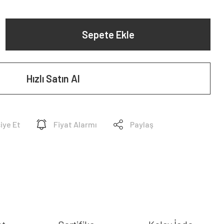
Sepete Ekle
Hızlı Satın Al
iye Et
Fiyat Alarmı
Paylaş