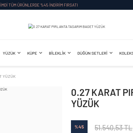
İMDİ TÜM ÜRÜNLERDE %45 İNDİRİM FIRSATI
YÜZÜK
KÜPE
BİLEKLİK
DÜĞÜN SETLERİ
KOLEK
T YÜZÜK
0.27 KARAT P
YÜZÜK
51.540,53 TL
%45