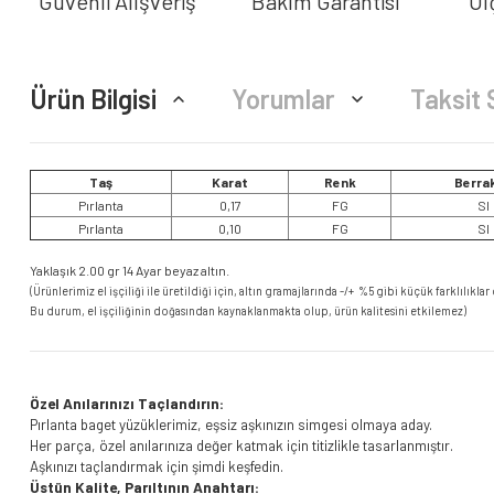
Güvenli Alışveriş
Bakım Garantisi
Öl
Ürün Bilgisi
Yorumlar
Taksit 
Taş
Karat
Renk
Berrak
Pırlanta
0,17
FG
SI
Pırlanta
0,10
FG
SI
Yaklaşık 2.00 gr 14 Ayar beyaz altın.
(Ürünlerimiz el işçiliği ile üretildiği için, altın gramajlarında -/+ %5 gibi küçük farklılıklar 
Bu durum, el işçiliğinin doğasından kaynaklanmakta olup, ürün kalitesini etkilemez)
Özel Anılarınızı Taçlandırın:
Pırlanta baget yüzüklerimiz, eşsiz aşkınızın simgesi olmaya aday.
Her parça, özel anılarınıza değer katmak için titizlikle tasarlanmıştır.
Aşkınızı taçlandırmak için şimdi keşfedin.
Üstün Kalite, Parıltının Anahtarı: