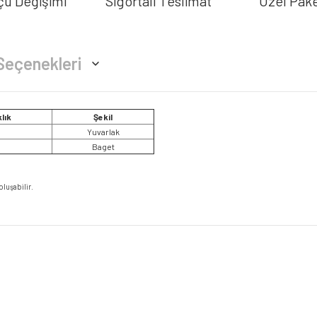
çü Değişimi
Sigortalı Teslimat
Özel Pak
Seçenekleri
lık
Şekil
Yuvarlak
Baget
oluşabilir.