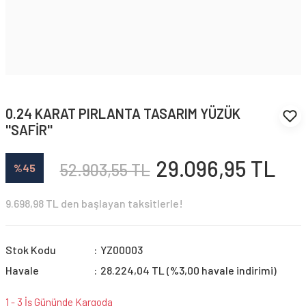
0.24 KARAT PIRLANTA TASARIM YÜZÜK
''SAFİR''
29.096,95 TL
52.903,55 TL
%45
9.698,98 TL den başlayan taksitlerle!
Stok Kodu
YZ00003
Havale
28.224,04 TL (%3,00 havale indirimi)
1 - 3 İş Gününde Kargoda