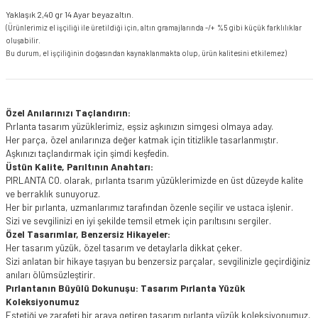
Yaklaşık 2,40 gr 14 Ayar beyaz altın.
(Ürünlerimiz el işçiliği ile üretildiği için, altın gramajlarında -/+ %5 gibi küçük farklılıklar
oluşabilir.
Bu durum, el işçiliğinin doğasından kaynaklanmakta olup, ürün kalitesini etkilemez)
Özel Anılarınızı Taçlandırın:
Pırlanta tasarım yüzüklerimiz, eşsiz aşkınızın simgesi olmaya aday.
Her parça, özel anılarınıza değer katmak için titizlikle tasarlanmıştır.
Aşkınızı taçlandırmak için şimdi keşfedin.
Üstün Kalite, Parıltının Anahtarı:
PIRLANTA CO. olarak, pırlanta tsarım yüzüklerimizde en üst düzeyde kalite
ve berraklık sunuyoruz.
Her bir pırlanta, uzmanlarımız tarafından özenle seçilir ve ustaca işlenir.
Sizi ve sevgilinizi en iyi şekilde temsil etmek için parıltısını sergiler.
Özel Tasarımlar, Benzersiz Hikayeler:
Her tasarım yüzük, özel tasarım ve detaylarla dikkat çeker.
Sizi anlatan bir hikaye taşıyan bu benzersiz parçalar, sevgilinizle geçirdiğiniz
anıları ölümsüzleştirir.
Pırlantanın Büyülü Dokunuşu: Tasarım Pırlanta Yüzük
Koleksiyonumuz
Estetiği ve zarafeti bir araya getiren tasarım pırlanta yüzük koleksiyonumuz,