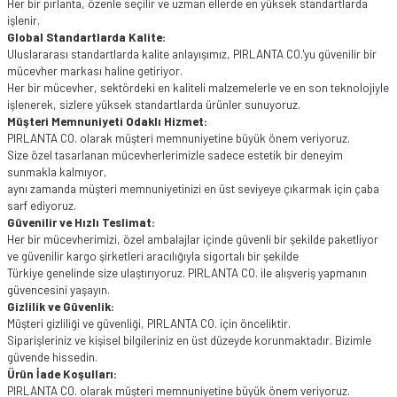
Her bir pırlanta, özenle seçilir ve uzman ellerde en yüksek standartlarda
işlenir.
Global Standartlarda Kalite:
Uluslararası standartlarda kalite anlayışımız, PIRLANTA CO.'yu güvenilir bir
mücevher markası haline getiriyor.
Her bir mücevher, sektördeki en kaliteli malzemelerle ve en son teknolojiyle
işlenerek, sizlere yüksek standartlarda ürünler sunuyoruz.
Müşteri Memnuniyeti Odaklı Hizmet:
PIRLANTA CO. olarak müşteri memnuniyetine büyük önem veriyoruz.
Size özel tasarlanan mücevherlerimizle sadece estetik bir deneyim
sunmakla kalmıyor,
aynı zamanda müşteri memnuniyetinizi en üst seviyeye çıkarmak için çaba
sarf ediyoruz.
Güvenilir ve Hızlı Teslimat:
Her bir mücevherimizi, özel ambalajlar içinde güvenli bir şekilde paketliyor
ve güvenilir kargo şirketleri aracılığıyla sigortalı bir şekilde
Türkiye genelinde size ulaştırıyoruz. PIRLANTA CO. ile alışveriş yapmanın
güvencesini yaşayın.
Gizlilik ve Güvenlik:
Müşteri gizliliği ve güvenliği, PIRLANTA CO. için önceliktir.
Siparişleriniz ve kişisel bilgileriniz en üst düzeyde korunmaktadır. Bizimle
güvende hissedin.
Ürün İade Koşulları:
PIRLANTA CO. olarak müşteri memnuniyetine büyük önem veriyoruz.