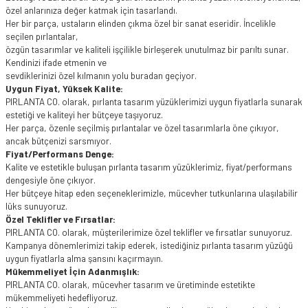
özel anlarınıza değer katmak için tasarlandı.
Her bir parça, ustaların elinden çıkma özel bir sanat eseridir. İncelikle
seçilen pırlantalar,
özgün tasarımlar ve kaliteli işçilikle birleşerek unutulmaz bir parıltı sunar.
Kendinizi ifade etmenin ve
sevdiklerinizi özel kılmanın yolu buradan geçiyor.
Uygun Fiyat, Yüksek Kalite:
PIRLANTA CO. olarak, pırlanta tasarım yüzüklerimizi uygun fiyatlarla sunarak
estetiği ve kaliteyi her bütçeye taşıyoruz.
Her parça, özenle seçilmiş pırlantalar ve özel tasarımlarla öne çıkıyor,
ancak bütçenizi sarsmıyor.
Fiyat/Performans Denge:
Kalite ve estetikle buluşan pırlanta tasarım yüzüklerimiz, fiyat/performans
dengesiyle öne çıkıyor.
Her bütçeye hitap eden seçeneklerimizle, mücevher tutkunlarına ulaşılabilir
lüks sunuyoruz.
Özel Teklifler ve Fırsatlar:
PIRLANTA CO. olarak, müşterilerimize özel teklifler ve fırsatlar sunuyoruz.
Kampanya dönemlerimizi takip ederek, istediğiniz pırlanta tasarım yüzüğü
uygun fiyatlarla alma şansını kaçırmayın.
Mükemmeliyet İçin Adanmışlık:
PIRLANTA CO. olarak, mücevher tasarım ve üretiminde estetikte
mükemmeliyeti hedefliyoruz.