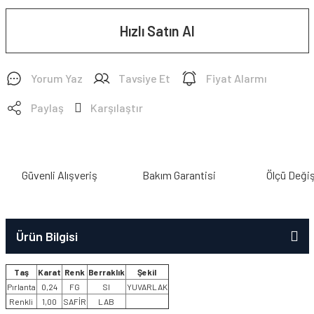
Hızlı Satın Al
Yorum Yaz
Tavsiye Et
Fiyat Alarmı
Paylaş
Karşılaştır
Güvenli Alışveriş
Bakım Garantisi
Ölçü Deği
Ürün Bilgisi
Taş
Karat
Renk
Berraklık
Şekil
Pırlanta
0,24
FG
SI
YUVARLAK
Renkli
1,00
SAFİR
LAB