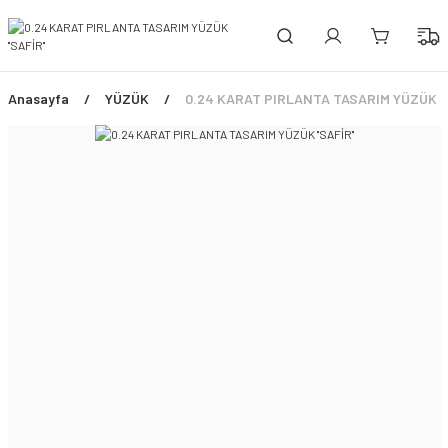
PEŞİN FİYATINA 3 TAKSİT!
ÜCRETSİZ SİGORTALI TESLİMAT
ŞİMDİ TÜM ÜRÜNLERDE %45 İNDİRİM FIRSATI
Anasayfa
YÜZÜK
0.24 KARAT PIRLANTA TASARIM YÜZÜK ''S