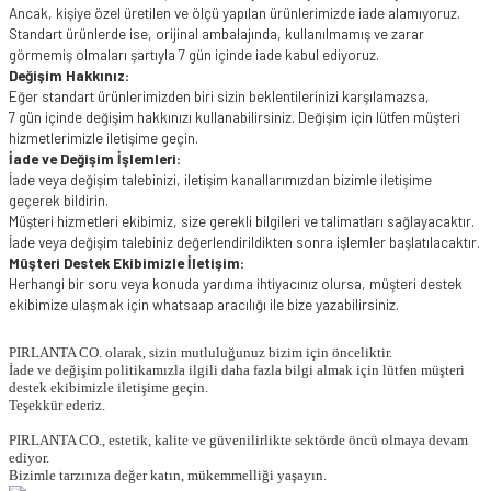
Ancak, kişiye özel üretilen ve ölçü yapılan ürünlerimizde iade alamıyoruz.
Standart ürünlerde ise, orijinal ambalajında, kullanılmamış ve zarar
görmemiş olmaları şartıyla 7 gün içinde iade kabul ediyoruz.
Değişim Hakkınız:
Eğer standart ürünlerimizden biri sizin beklentilerinizi karşılamazsa,
7 gün içinde değişim hakkınızı kullanabilirsiniz. Değişim için lütfen müşteri
hizmetlerimizle iletişime geçin.
İade ve Değişim İşlemleri:
İade veya değişim talebinizi, iletişim kanallarımızdan bizimle iletişime
geçerek bildirin.
Müşteri hizmetleri ekibimiz, size gerekli bilgileri ve talimatları sağlayacaktır.
İade veya değişim talebiniz değerlendirildikten sonra işlemler başlatılacaktır.
Müşteri Destek Ekibimizle İletişim:
Herhangi bir soru veya konuda yardıma ihtiyacınız olursa, müşteri destek
ekibimize ulaşmak için whatsaap aracılığı ile bize yazabilirsiniz.
PIRLANTA CO. olarak, sizin mutluluğunuz bizim için önceliktir.
İade ve değişim politikamızla ilgili daha fazla bilgi almak için lütfen müşteri
destek ekibimizle iletişime geçin.
Teşekkür ederiz.
PIRLANTA CO., estetik, kalite ve güvenilirlikte sektörde öncü olmaya devam
ediyor.
Bizimle tarzınıza değer katın, mükemmelliği yaşayın.