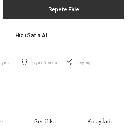
Sepete Ekle
Hızlı Satın Al
iye Et
Fiyat Alarmı
Paylaş
et
Sertifika
Kolay İade