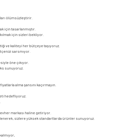
ları ölümsüzleştirir.
ak için tasarlanmıştır.
kılmak için sizleri bekliyor.
iği ve kaliteyi her bütçeye taşıyoruz.
ütçenizi sarsmıyor.
siyle öne çıkıyor.
üks sunuyoruz.
iyatlarla alma şansını kaçırmayın.
i hedefliyoruz.
.
cevher markası haline getiriyor.
şlenerek, sizlere yüksek standartlarda ürünler sunuyoruz.
kalmıyor,