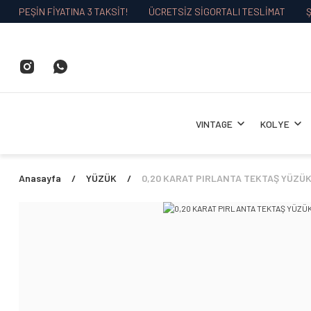
PEŞİN FİYATINA 3 TAKSİT!
ÜCRETSİZ SİGORTALI TESLİMAT
Ş
VINTAGE
KOLYE
Anasayfa
YÜZÜK
0,20 KARAT PIRLANTA TEKTAŞ YÜZÜ