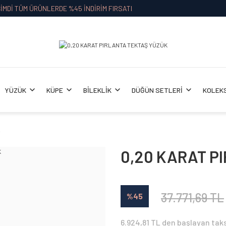
İMDİ TÜM ÜRÜNLERDE %45 İNDİRİM FIRSATI
YÜZÜK
KÜPE
BİLEKLİK
DÜĞÜN SETLERİ
KOLEK
K
0,20 KARAT P
37.771,69 TL
%45
6.924,81 TL den başlayan taks