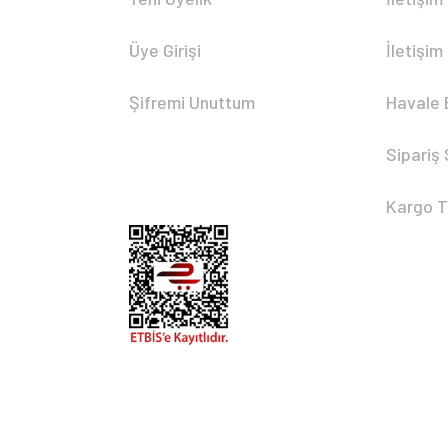
Üye Girişi
İletişim
Şifremi Unuttum
Havale 
Sipariş
Kargo T