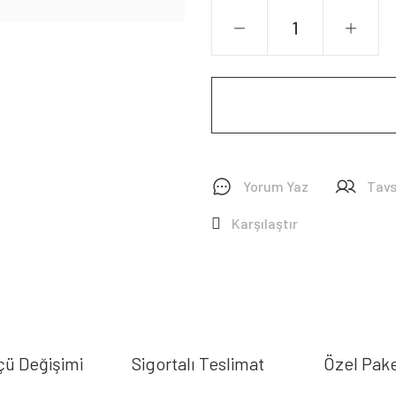
Yorum Yaz
Tavs
Karşılaştır
çü Değişimi
Sigortalı Teslimat
Özel Pak