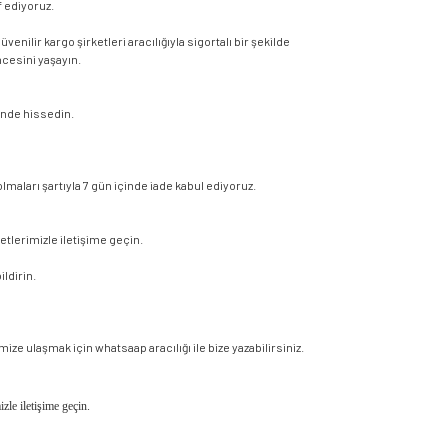
 ediyoruz.
enilir kargo şirketleri aracılığıyla sigortalı bir şekilde
ncesini yaşayın.
vende hissedin.
maları şartıyla 7 gün içinde iade kabul ediyoruz.
etlerimizle iletişime geçin.
ildirin.
ze ulaşmak için whatsaap aracılığı ile bize yazabilirsiniz.
izle iletişime geçin.