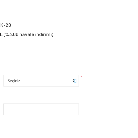
8K-20
TL (%3,00 havale indirimi)
*