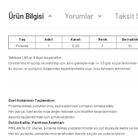
Ürün Bilgisi
Yorumlar
Taksit 
Taş
Adet
Karat
Renk
Berraklık
Pırlanta
1
0,20
F
SI
Yaklaşık 1,65 gr 8 Ayar beyaz altın.
(Ürünlerimiz el işçiliği ile üretildiği için, altın gramajlarında -/+ %5 gibi küçük farklılıklar 
Bu durum, el işçiliğinin doğasından kaynaklanmakta olup, ürün kalitesini etkilemez)
Özel Anılarınızı Taçlandırın:
Pırlanta tektaş yüzüklerimiz, eşsiz aşkınızın simgesi olmaya aday.
Her parça, özel anılarınıza değer katmak için titizlikle tasarlanmıştır.
Aşkınızı taçlandırmak için şimdi keşfedin.
Üstün Kalite, Parıltının Anahtarı:
PIRLANTA CO. olarak, pırlanta tektaş yüzüklerimizde en üst düzeyde kalite ve b
Her bir pırlanta, uzmanlarımız tarafından özenle seçilir ve ustaca işlenir.