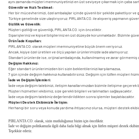
aynı zamanda müşteri memnuniyetinizi en üst seviyeye çıkarmak için çaba sarf
Güvenilir ve Hızlı Teslimat:
Her bir mücevherimizi, özel ambalajlar içinde güvenli bir şekilde paketliyor ve güv
Türkiye genelinde size ulaştırıyoruz. PIRLANTA CO. ile alışveriş yapmanın güve
Gizlilik ve Güvenlik:
Müşteri gizliliği ve güvenliği, PIRLANTA CO. için önceliktir.
Siparişleriniz ve kişisel bilgileriniz en üst düzeyde korunmaktadır. Bizimle gü
Ürün İade Koşulları:
PIRLANTA CO. olarak müşteri memnuniyetine büyük önem veriyoruz.
Ancak, kişiye özel üretilen ve ölçü yapılan ürünlerimizde iade alamıyoruz.
Standart ürünlerde ise, orijinal ambalajında, kullanılmamış ve zarar görmemiş ol
Değişim Hakkınız:
Eğer standart ürünlerimizden biri sizin beklentilerinizi karşılamazsa,
7 gün içinde değişim hakkınızı kullanabilirsiniz. Değişim için lütfen müşteri hizm
İade ve Değişim İşlemleri:
İade veya değişim talebinizi, iletişim kanallarımızdan bizimle iletişime geçerek b
Müşteri hizmetleri ekibimiz, size gerekli bilgileri ve talimatları sağlayacaktır.
İade veya değişim talebiniz değerlendirildikten sonra işlemler başlatılacaktır.
Müşteri Destek Ekibimizle İletişim:
Herhangi bir soru veya konuda yardıma ihtiyacınız olursa, müşteri destek ekibimi
PIRLANTA CO. olarak, sizin mutluluğunuz bizim için önceliktir.
İade ve değişim politikamızla ilgili daha fazla bilgi almak için lütfen müşteri destek ekibim
Teşekkür ederiz.