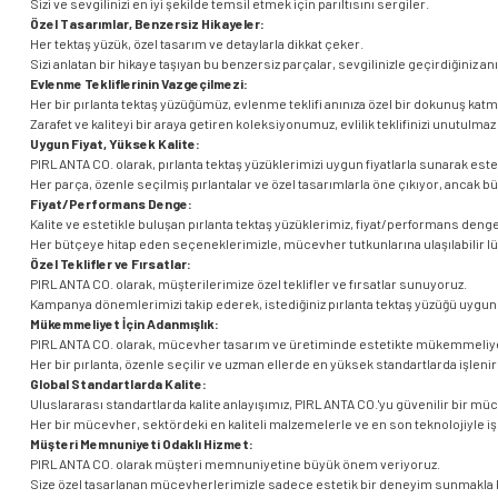
Sizi ve sevgilinizi en iyi şekilde temsil etmek için parıltısını sergiler.
Özel Tasarımlar, Benzersiz Hikayeler:
Her tektaş yüzük, özel tasarım ve detaylarla dikkat çeker.
Sizi anlatan bir hikaye taşıyan bu benzersiz parçalar, sevgilinizle geçirdiğiniz anı
Evlenme Tekliflerinin Vazgeçilmezi:
Her bir pırlanta tektaş yüzüğümüz, evlenme teklifi anınıza özel bir dokunuş katm
Zarafet ve kaliteyi bir araya getiren koleksiyonumuz, evlilik teklifinizi unutulmaz 
Uygun Fiyat, Yüksek Kalite:
PIRLANTA CO. olarak, pırlanta tektaş yüzüklerimizi uygun fiyatlarla sunarak estet
Her parça, özenle seçilmiş pırlantalar ve özel tasarımlarla öne çıkıyor, ancak b
Fiyat/Performans Denge:
Kalite ve estetikle buluşan pırlanta tektaş yüzüklerimiz, fiyat/performans denge
Her bütçeye hitap eden seçeneklerimizle, mücevher tutkunlarına ulaşılabilir l
Özel Teklifler ve Fırsatlar:
PIRLANTA CO. olarak, müşterilerimize özel teklifler ve fırsatlar sunuyoruz.
Kampanya dönemlerimizi takip ederek, istediğiniz pırlanta tektaş yüzüğü uygun f
Mükemmeliyet İçin Adanmışlık:
PIRLANTA CO. olarak, mücevher tasarım ve üretiminde estetikte mükemmeliyet
Her bir pırlanta, özenle seçilir ve uzman ellerde en yüksek standartlarda işlenir
Global Standartlarda Kalite:
Uluslararası standartlarda kalite anlayışımız, PIRLANTA CO.'yu güvenilir bir mü
Her bir mücevher, sektördeki en kaliteli malzemelerle ve en son teknolojiyle i
Müşteri Memnuniyeti Odaklı Hizmet:
PIRLANTA CO. olarak müşteri memnuniyetine büyük önem veriyoruz.
Size özel tasarlanan mücevherlerimizle sadece estetik bir deneyim sunmakla 