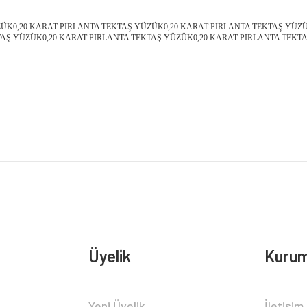
ZÜK0,20 KARAT PIRLANTA TEKTAŞ YÜZÜK0,20 KARAT PIRLANTA TEKTAŞ YÜZ
TAŞ YÜZÜK0,20 KARAT PIRLANTA TEKTAŞ YÜZÜK0,20 KARAT PIRLANTA TEKT
Bu ürüne ilk yorumu siz yapın!
Yorum Yaz
Üyelik
Kurum
Yeni Üyelik
İletişim