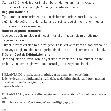
Standart ürünlerde ise, orijinal ambalajında, kullanılmamış ve zarar
görmemiş olmaları şartıyla 7 gün içinde iade kabul ediyoruz.
Değişim Hakkınız:
Eğer standart ürünlerimizden biri sizin beklentilerinizi karşılamazsa,
7 gün içinde değişim hakkınızı kullanabilirsiniz. Değişim için lütfen müşteri
hizmetlerimizle iletişime geçin.
İade ve Değişim İşlemleri:
İade veya değişim talebinizi, iletişim kanallarımızdan bizimle iletişime
geçerek bildirin.
Müşteri hizmetleri ekibimiz, size gerekli bilgileri ve talimatları sağlayacaktır.
İade veya değişim talebiniz değerlendirildikten sonra işlemler başlatılacaktır.
Müşteri Destek Ekibimizle İletişim:
Herhangi bir soru veya konuda yardıma ihtiyacınız olursa, müşteri destek
ekibimize ulaşmak için whatsaap aracılığı ile bize yazabilirsiniz.
PIRLANTA CO. olarak, sizin mutluluğunuz bizim için önceliktir.
İade ve değişim politikamızla ilgili daha fazla bilgi almak için lütfen müşteri
destek ekibimizle iletişime geçin.
Teşekkür ederiz.
PIRLANTA CO., estetik, kalite ve güvenilirlikte sektörde öncü olmaya devam
ediyor.
Bizimle tarzınıza değer katın, mükemmelliği yaşayın.