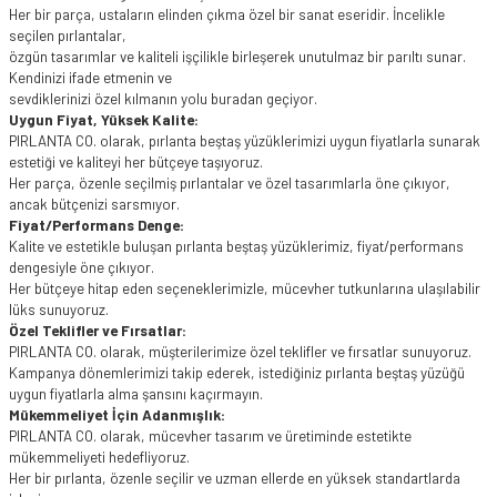
Her bir parça, ustaların elinden çıkma özel bir sanat eseridir. İncelikle
seçilen pırlantalar,
özgün tasarımlar ve kaliteli işçilikle birleşerek unutulmaz bir parıltı sunar.
Kendinizi ifade etmenin ve
sevdiklerinizi özel kılmanın yolu buradan geçiyor.
Uygun Fiyat, Yüksek Kalite:
PIRLANTA CO. olarak, pırlanta beştaş yüzüklerimizi uygun fiyatlarla sunarak
estetiği ve kaliteyi her bütçeye taşıyoruz.
Her parça, özenle seçilmiş pırlantalar ve özel tasarımlarla öne çıkıyor,
ancak bütçenizi sarsmıyor.
Fiyat/Performans Denge:
Kalite ve estetikle buluşan pırlanta beştaş yüzüklerimiz, fiyat/performans
dengesiyle öne çıkıyor.
Her bütçeye hitap eden seçeneklerimizle, mücevher tutkunlarına ulaşılabilir
lüks sunuyoruz.
Özel Teklifler ve Fırsatlar:
PIRLANTA CO. olarak, müşterilerimize özel teklifler ve fırsatlar sunuyoruz.
Kampanya dönemlerimizi takip ederek, istediğiniz pırlanta beştaş yüzüğü
uygun fiyatlarla alma şansını kaçırmayın.
Mükemmeliyet İçin Adanmışlık:
PIRLANTA CO. olarak, mücevher tasarım ve üretiminde estetikte
mükemmeliyeti hedefliyoruz.
Her bir pırlanta, özenle seçilir ve uzman ellerde en yüksek standartlarda