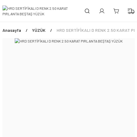
PEŞİN FİYATINA 3 TAKSİT!
ÜCRETSİZ SİGORTALI TESLİMAT
ŞİMDİ TÜM ÜRÜNLERDE %45 İNDİRİM FIRSATI
Anasayfa
YÜZÜK
HRD SERTİFİKALI D RENK 2.50 KARAT P