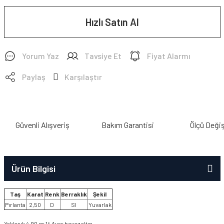
Hızlı Satın Al
Yorum Yaz
Tavsiye Et
Fiyat Alarmı
Paylaş
Karşılaştır
Güvenli Alışveriş
Bakım Garantisi
Ölçü Deği
Ürün Bilgisi
Taş
Karat
Renk
Berraklık
Şekil
Pırlanta
2,50
D
SI
Yuvarlak
Yaklaşık 4,90 gr 14 Ayar beyaz altın.