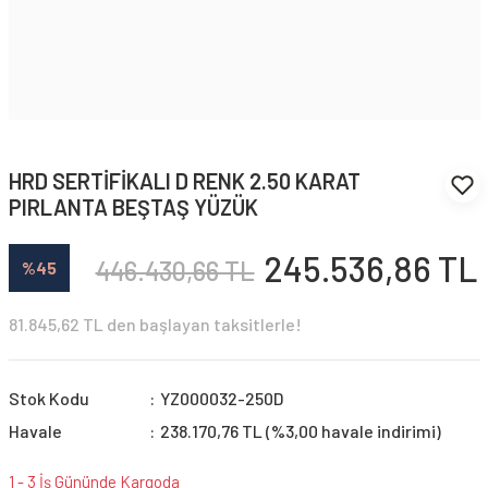
HRD SERTİFİKALI D RENK 2.50 KARAT
PIRLANTA BEŞTAŞ YÜZÜK
245.536,86 TL
446.430,66 TL
%45
81.845,62 TL den başlayan taksitlerle!
Stok Kodu
YZ000032-250D
Havale
238.170,76 TL (%3,00 havale indirimi)
1 - 3 İş Gününde Kargoda