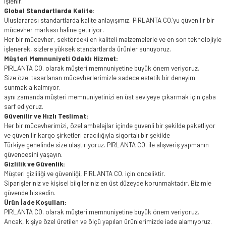
işlenir.
Global Standartlarda Kalite:
Uluslararası standartlarda kalite anlayışımız, PIRLANTA CO.'yu güvenilir bir
mücevher markası haline getiriyor.
Her bir mücevher, sektördeki en kaliteli malzemelerle ve en son teknolojiyle
işlenerek, sizlere yüksek standartlarda ürünler sunuyoruz.
Müşteri Memnuniyeti Odaklı Hizmet:
PIRLANTA CO. olarak müşteri memnuniyetine büyük önem veriyoruz.
Size özel tasarlanan mücevherlerimizle sadece estetik bir deneyim
sunmakla kalmıyor,
aynı zamanda müşteri memnuniyetinizi en üst seviyeye çıkarmak için çaba
sarf ediyoruz.
Güvenilir ve Hızlı Teslimat:
Her bir mücevherimizi, özel ambalajlar içinde güvenli bir şekilde paketliyor
ve güvenilir kargo şirketleri aracılığıyla sigortalı bir şekilde
Türkiye genelinde size ulaştırıyoruz. PIRLANTA CO. ile alışveriş yapmanın
güvencesini yaşayın.
Gizlilik ve Güvenlik:
Müşteri gizliliği ve güvenliği, PIRLANTA CO. için önceliktir.
Siparişleriniz ve kişisel bilgileriniz en üst düzeyde korunmaktadır. Bizimle
güvende hissedin.
Ürün İade Koşulları:
PIRLANTA CO. olarak müşteri memnuniyetine büyük önem veriyoruz.
Ancak, kişiye özel üretilen ve ölçü yapılan ürünlerimizde iade alamıyoruz.