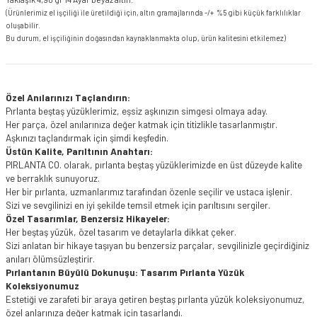
(Ürünlerimiz el işçiliği ile üretildiği için, altın gramajlarında -/+ %5 gibi küçük farklılıklar
oluşabilir.
Bu durum, el işçiliğinin doğasından kaynaklanmakta olup, ürün kalitesini etkilemez)
Özel Anılarınızı Taçlandırın:
Pırlanta beştaş yüzüklerimiz, eşsiz aşkınızın simgesi olmaya aday.
Her parça, özel anılarınıza değer katmak için titizlikle tasarlanmıştır.
Aşkınızı taçlandırmak için şimdi keşfedin.
Üstün Kalite, Parıltının Anahtarı:
PIRLANTA CO. olarak, pırlanta beştaş yüzüklerimizde en üst düzeyde kalite
ve berraklık sunuyoruz.
Her bir pırlanta, uzmanlarımız tarafından özenle seçilir ve ustaca işlenir.
Sizi ve sevgilinizi en iyi şekilde temsil etmek için parıltısını sergiler.
Özel Tasarımlar, Benzersiz Hikayeler:
Her beştaş yüzük, özel tasarım ve detaylarla dikkat çeker.
Sizi anlatan bir hikaye taşıyan bu benzersiz parçalar, sevgilinizle geçirdiğiniz
anıları ölümsüzleştirir.
Pırlantanın Büyülü Dokunuşu: Tasarım Pırlanta Yüzük
Koleksiyonumuz
Estetiği ve zarafeti bir araya getiren beştaş pırlanta yüzük koleksiyonumuz,
özel anlarınıza değer katmak için tasarlandı.