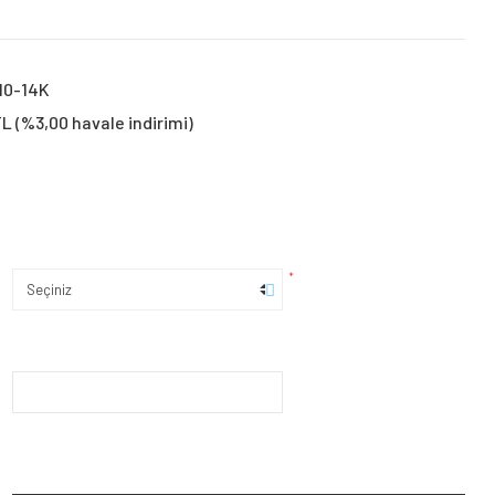
10-14K
TL (%3,00 havale indirimi)
*