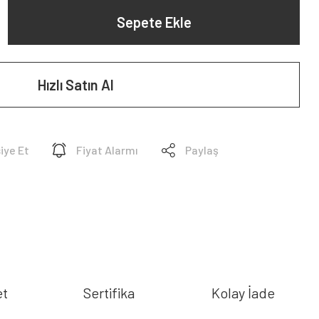
Sepete Ekle
Hızlı Satın Al
iye Et
Fiyat Alarmı
Paylaş
et
Sertifika
Kolay İade