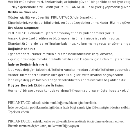
Her bir mücevherimizi, özel ambalajlar içinde güvenli bir şekilde paketliyor ve güv
Türkiye genelinde size ulaştırıyoruz. PIRLANTA CO. ile alışveriş yapmanın güve
Gizlilik ve Güvenlik:
Müşteri gizliliği ve güvenliği, PIRLANTA CO. için önceliktir.
Siparişleriniz ve kişisel bilgileriniz en üst düzeyde korunmaktadır. Bizimle gü
Ürün İade Koşulları:
PIRLANTA CO. olarak müşteri memnuniyetine büyük önem veriyoruz.
Ancak, kişiye özel üretilen ve ölçü yapılan ürünlerimizde iade alamıyoruz.
Standart ürünlerde ise, orijinal ambalajında, kullanılmamış ve zarar görmemiş ol
Değişim Hakkınız:
Eğer standart ürünlerimizden biri sizin beklentilerinizi karşılamazsa,
7 gün içinde değişim hakkınızı kullanabilirsiniz. Değişim için lütfen müşteri hizm
İade ve Değişim İşlemleri:
İade veya değişim talebinizi, iletişim kanallarımızdan bizimle iletişime geçerek b
Müşteri hizmetleri ekibimiz, size gerekli bilgileri ve talimatları sağlayacaktır.
İade veya değişim talebiniz değerlendirildikten sonra işlemler başlatılacaktır.
Müşteri Destek Ekibimizle İletişim:
Herhangi bir soru veya konuda yardıma ihtiyacınız olursa, müşteri destek ekibimi
PIRLANTA CO. olarak, sizin mutluluğunuz bizim için önceliktir.
İade ve değişim politikamızla ilgili daha fazla bilgi almak için lütfen müşteri destek ekibim
Teşekkür ederiz.
PIRLANTA CO., estetik, kalite ve güvenilirlikte sektörde öncü olmaya devam ediyor.
Bizimle tarzınıza değer katın, mükemmelliği yaşayın.