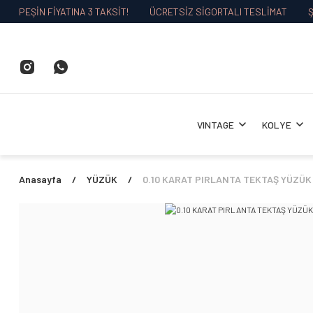
PEŞİN FİYATINA 3 TAKSİT!
ÜCRETSİZ SİGORTALI TESLİMAT
Ş
VINTAGE
KOLYE
Anasayfa
YÜZÜK
0.10 KARAT PIRLANTA TEKTAŞ YÜZÜK