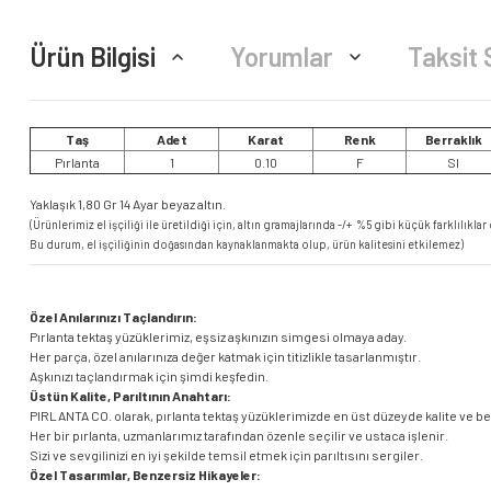
Ürün Bilgisi
Yorumlar
Taksit 
Taş
Adet
Karat
Renk
Berraklık
Pırlanta
1
0.10
F
SI
Yaklaşık 1,80 Gr 14 Ayar beyaz altın.
(Ürünlerimiz el işçiliği ile üretildiği için, altın gramajlarında -/+
%5 gibi küçük farklılıklar 
Bu durum, el işçiliğinin doğasından kaynaklanmakta olup, ürün kalitesini etkilemez)
Özel Anılarınızı Taçlandırın:
Pırlanta tektaş yüzüklerimiz, eşsiz aşkınızın simgesi olmaya aday.
Her parça, özel anılarınıza değer katmak için titizlikle tasarlanmıştır.
Aşkınızı taçlandırmak için şimdi keşfedin.
Üstün Kalite, Parıltının Anahtarı:
PIRLANTA CO. olarak, pırlanta tektaş yüzüklerimizde en üst düzeyde kalite ve b
Her bir pırlanta, uzmanlarımız tarafından özenle seçilir ve ustaca işlenir.
Sizi ve sevgilinizi en iyi şekilde temsil etmek için parıltısını sergiler.
Özel Tasarımlar, Benzersiz Hikayeler: