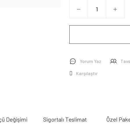
Yorum Yaz
Tavs
Karşılaştır
çü Değişimi
Sigortalı Teslimat
Özel Pak