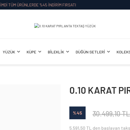
İMDİ TÜM ÜRÜNLERDE %45 İNDİRİM FIRSATI
YÜZÜK
KÜPE
BİLEKLİK
DÜĞÜN SETLERİ
KOLEK
0.10 KARAT P
30.499,10 TL
%45
5.591,50 TL den başlayan taks