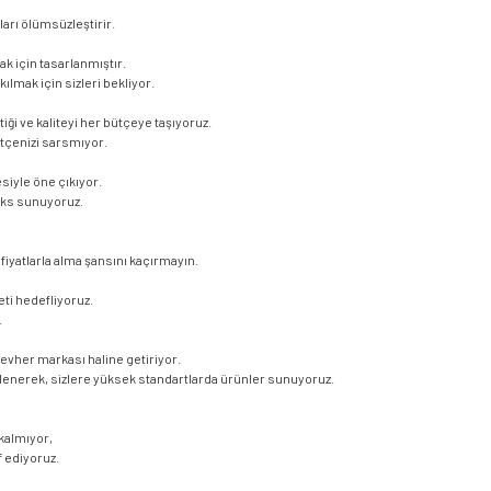
ları ölümsüzleştirir.
ak için tasarlanmıştır.
kılmak için sizleri bekliyor.
iği ve kaliteyi her bütçeye taşıyoruz.
ütçenizi sarsmıyor.
siyle öne çıkıyor.
üks sunuyoruz.
iyatlarla alma şansını kaçırmayın.
i hedefliyoruz.
.
cevher markası haline getiriyor.
şlenerek, sizlere yüksek standartlarda ürünler sunuyoruz.
kalmıyor,
 ediyoruz.