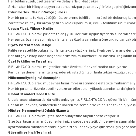
Her tektaş yüzük, özel tasarım ve detaylarla dikkat çeker.
Sizi anlatan bir hikaye taşıyan bu benzersiz parçalar, sevgilinizle geçirdiğiniz anı
Evlenme Tekliflerinin Vazgeçilmezi:
Her bir pırlanta tektaş yüzüğümüz, evlenme teklifi anınıza özel bir dokunuş katm
Zarafet ve kaliteyi bir araya getiren koleksiyonumuz, evlilik teklifinizi unutulmaz 
Uygun Fiyat, Yüksek Kalite:
PIRLANTA CO. olarak, pırlanta tektaş yüzüklerimizi uygun fiyatlarla sunarak estet
Her parça, özenle seçilmiş pırlantalar ve özel tasarımlarla öne çıkıyor, ancak b
Fiyat/Performans Denge:
Kalite ve estetikle buluşan pırlanta tektaş yüzüklerimiz, fiyat/performans denge
Her bütçeye hitap eden seçeneklerimizle, mücevher tutkunlarına ulaşılabilir l
Özel Teklifler ve Fırsatlar:
PIRLANTA CO. olarak, müşterilerimize özel teklifler ve fırsatlar sunuyoruz.
Kampanya dönemlerimizi takip ederek, istediğiniz pırlanta tektaş yüzüğü uygun f
Mükemmeliyet İçin Adanmışlık:
PIRLANTA CO. olarak, mücevher tasarım ve üretiminde estetikte mükemmeliyet
Her bir pırlanta, özenle seçilir ve uzman ellerde en yüksek standartlarda işlenir
Global Standartlarda Kalite:
Uluslararası standartlarda kalite anlayışımız, PIRLANTA CO.'yu güvenilir bir mü
Her bir mücevher, sektördeki en kaliteli malzemelerle ve en son teknolojiyle i
Müşteri Memnuniyeti Odaklı Hizmet:
PIRLANTA CO. olarak müşteri memnuniyetine büyük önem veriyoruz.
Size özel tasarlanan mücevherlerimizle sadece estetik bir deneyim sunmakla 
aynı zamanda müşteri memnuniyetinizi en üst seviyeye çıkarmak için çaba sarf
Güvenilir ve Hızlı Teslimat: