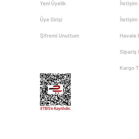
Yeni Üyelik
İletişim
Üye Girişi
İletişim
Şifremi Unuttum
Havale 
Sipariş
Kargo T