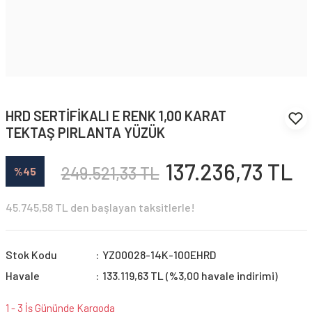
HRD SERTİFİKALI E RENK 1,00 KARAT
TEKTAŞ PIRLANTA YÜZÜK
137.236,73 TL
249.521,33 TL
%45
45.745,58 TL den başlayan taksitlerle!
Stok Kodu
YZ00028-14K-100EHRD
Havale
133.119,63 TL (%3,00 havale indirimi)
1 - 3 İş Gününde Kargoda