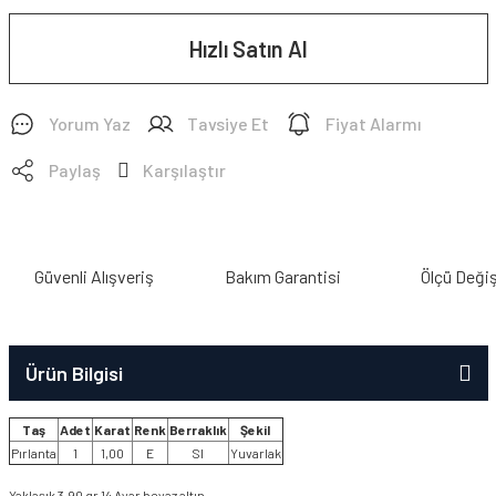
Hızlı Satın Al
Yorum Yaz
Tavsiye Et
Fiyat Alarmı
Paylaş
Karşılaştır
Güvenli Alışveriş
Bakım Garantisi
Ölçü Deği
Ürün Bilgisi
Taş
Adet
Karat
Renk
Berraklık
Şekil
Pırlanta
1
1,00
E
SI
Yuvarlak
Yaklaşık 3,90 gr 14 Ayar beyaz altın.