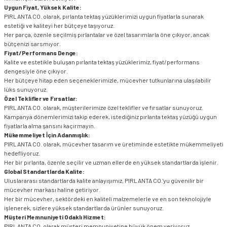
Uygun Fiyat, Yüksek Kalite:
PIRLANTA CO. olarak, pırlanta tektaş yüzüklerimizi uygun fiyatlarla sunarak
estetiği ve kaliteyi her bütçeye taşıyoruz.
Her parça, özenle seçilmiş pırlantalar ve özel tasarımlarla öne çıkıyor, ancak
bütçenizi sarsmıyor.
Fiyat/Performans Denge:
Kalite ve estetikle buluşan pırlanta tektaş yüzüklerimiz, fiyat/performans
dengesiyle öne çıkıyor.
Her bütçeye hitap eden seçeneklerimizle, mücevher tutkunlarına ulaşılabilir
lüks sunuyoruz.
Özel Teklifler ve Fırsatlar:
PIRLANTA CO. olarak, müşterilerimize özel teklifler ve fırsatlar sunuyoruz.
Kampanya dönemlerimizi takip ederek, istediğiniz pırlanta tektaş yüzüğü uygun
fiyatlarla alma şansını kaçırmayın.
Mükemmeliyet İçin Adanmışlık:
PIRLANTA CO. olarak, mücevher tasarım ve üretiminde estetikte mükemmeliyeti
hedefliyoruz.
Her bir pırlanta, özenle seçilir ve uzman ellerde en yüksek standartlarda işlenir.
Global Standartlarda Kalite:
Uluslararası standartlarda kalite anlayışımız, PIRLANTA CO.'yu güvenilir bir
mücevher markası haline getiriyor.
Her bir mücevher, sektördeki en kaliteli malzemelerle ve en son teknolojiyle
işlenerek, sizlere yüksek standartlarda ürünler sunuyoruz.
Müşteri Memnuniyeti Odaklı Hizmet:
PIRLANTA CO. olarak müşteri memnuniyetine büyük önem veriyoruz.