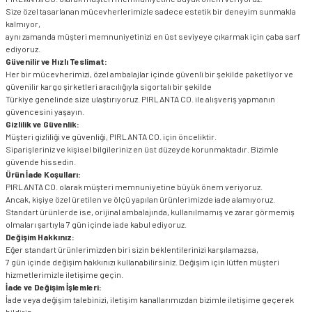
Size özel tasarlanan mücevherlerimizle sadece estetik bir deneyim sunmakla
kalmıyor,
aynı zamanda müşteri memnuniyetinizi en üst seviyeye çıkarmak için çaba sarf
ediyoruz.
Güvenilir ve Hızlı Teslimat:
Her bir mücevherimizi, özel ambalajlar içinde güvenli bir şekilde paketliyor ve
güvenilir kargo şirketleri aracılığıyla sigortalı bir şekilde
Türkiye genelinde size ulaştırıyoruz. PIRLANTA CO. ile alışveriş yapmanın
güvencesini yaşayın.
Gizlilik ve Güvenlik:
Müşteri gizliliği ve güvenliği, PIRLANTA CO. için önceliktir.
Siparişleriniz ve kişisel bilgileriniz en üst düzeyde korunmaktadır. Bizimle
güvende hissedin.
Ürün İade Koşulları:
PIRLANTA CO. olarak müşteri memnuniyetine büyük önem veriyoruz.
Ancak, kişiye özel üretilen ve ölçü yapılan ürünlerimizde iade alamıyoruz.
Standart ürünlerde ise, orijinal ambalajında, kullanılmamış ve zarar görmemiş
olmaları şartıyla 7 gün içinde iade kabul ediyoruz.
Değişim Hakkınız:
Eğer standart ürünlerimizden biri sizin beklentilerinizi karşılamazsa,
7 gün içinde değişim hakkınızı kullanabilirsiniz. Değişim için lütfen müşteri
hizmetlerimizle iletişime geçin.
İade ve Değişim İşlemleri:
İade veya değişim talebinizi, iletişim kanallarımızdan bizimle iletişime geçerek