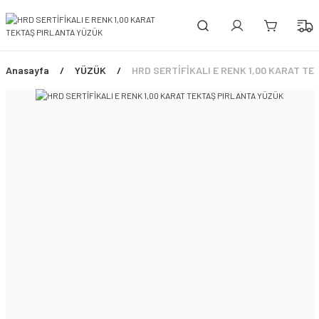
PEŞİN FİYATINA 3 TAKSİT!
ÜCRETSİZ SİGORTALI TESLİMAT
ŞİMDİ TÜM ÜRÜNLERDE %45 İNDİRİM FIRSATI
Anasayfa
YÜZÜK
HRD SERTİFİKALI E RENK 1,00 KARAT T