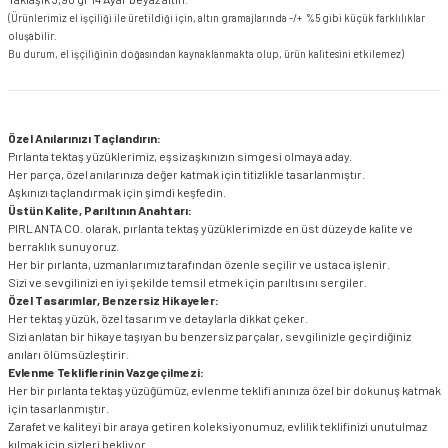
(Ürünlerimiz el işçiliği ile üretildiği için, altın gramajlarında -/+ %5 gibi küçük farklılıklar
oluşabilir.
Bu durum, el işçiliğinin doğasından kaynaklanmakta olup, ürün kalitesini etkilemez)
Özel Anılarınızı Taçlandırın:
Pırlanta tektaş yüzüklerimiz, eşsiz aşkınızın simgesi olmaya aday.
Her parça, özel anılarınıza değer katmak için titizlikle tasarlanmıştır.
Aşkınızı taçlandırmak için şimdi keşfedin.
Üstün Kalite, Parıltının Anahtarı:
PIRLANTA CO. olarak, pırlanta tektaş yüzüklerimizde en üst düzeyde kalite ve
berraklık sunuyoruz.
Her bir pırlanta, uzmanlarımız tarafından özenle seçilir ve ustaca işlenir.
Sizi ve sevgilinizi en iyi şekilde temsil etmek için parıltısını sergiler.
Özel Tasarımlar, Benzersiz Hikayeler:
Her tektaş yüzük, özel tasarım ve detaylarla dikkat çeker.
Sizi anlatan bir hikaye taşıyan bu benzersiz parçalar, sevgilinizle geçirdiğiniz
anıları ölümsüzleştirir.
Evlenme Tekliflerinin Vazgeçilmezi:
Her bir pırlanta tektaş yüzüğümüz, evlenme teklifi anınıza özel bir dokunuş katmak
için tasarlanmıştır.
Zarafet ve kaliteyi bir araya getiren koleksiyonumuz, evlilik teklifinizi unutulmaz
kılmak için sizleri bekliyor.