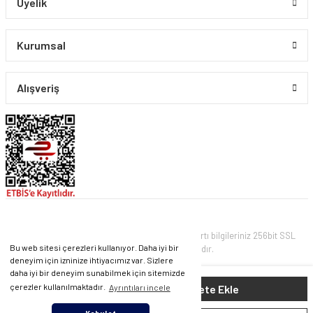
Üyelik
Kurumsal
Alışveriş
© PIRLANTA CO. Tüm Hakları Saklıdır. Kredi kartı bilgileriniz 256bit SSL
Bu web sitesi çerezleri kullanıyor. Daha iyi bir
sertifikası ile korunmaktadır.
deneyim için izninize ihtiyacımız var. Sizlere
daha iyi bir deneyim sunabilmek için sitemizde
ile
ideasoft
e-
137.237 TL
Sepete Ekle
çerezler kullanılmaktadır.
Ayrıntıları incele
hazırlandı.
ticaret
paketleri