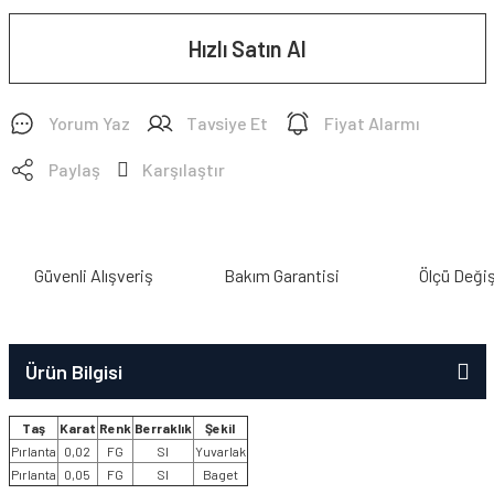
Hızlı Satın Al
Yorum Yaz
Tavsiye Et
Fiyat Alarmı
Paylaş
Karşılaştır
Güvenli Alışveriş
Bakım Garantisi
Ölçü Deği
Ürün Bilgisi
Taş
Karat
Renk
Berraklık
Şekil
Pırlanta
0,02
FG
SI
Yuvarlak
Pırlanta
0,05
FG
SI
Baget