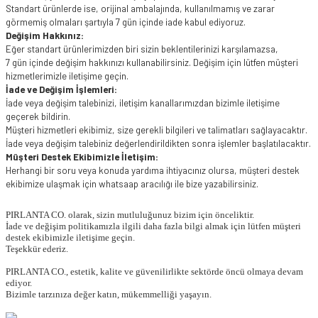
Standart ürünlerde ise, orijinal ambalajında, kullanılmamış ve zarar
görmemiş olmaları şartıyla 7 gün içinde iade kabul ediyoruz.
Değişim Hakkınız:
Eğer standart ürünlerimizden biri sizin beklentilerinizi karşılamazsa,
7 gün içinde değişim hakkınızı kullanabilirsiniz. Değişim için lütfen müşteri
hizmetlerimizle iletişime geçin.
İade ve Değişim İşlemleri:
İade veya değişim talebinizi, iletişim kanallarımızdan bizimle iletişime
geçerek bildirin.
Müşteri hizmetleri ekibimiz, size gerekli bilgileri ve talimatları sağlayacaktır.
İade veya değişim talebiniz değerlendirildikten sonra işlemler başlatılacaktır.
Müşteri Destek Ekibimizle İletişim:
Herhangi bir soru veya konuda yardıma ihtiyacınız olursa, müşteri destek
ekibimize ulaşmak için whatsaap aracılığı ile bize yazabilirsiniz.
PIRLANTA CO. olarak, sizin mutluluğunuz bizim için önceliktir.
İade ve değişim politikamızla ilgili daha fazla bilgi almak için lütfen müşteri
destek ekibimizle iletişime geçin.
Teşekkür ederiz.
PIRLANTA CO., estetik, kalite ve güvenilirlikte sektörde öncü olmaya devam
ediyor.
Bizimle tarzınıza değer katın, mükemmelliği yaşayın.