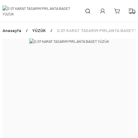
PEŞİN FİYATINA 3 TAKSİT!
ÜCRETSİZ SİGORTALI TESLİMAT
ŞİMDİ TÜM ÜRÜNLERDE %45 İNDİRİM FIRSATI
Anasayfa
YÜZÜK
0.07 KARAT TASARIM PIRLANTA BAGET 