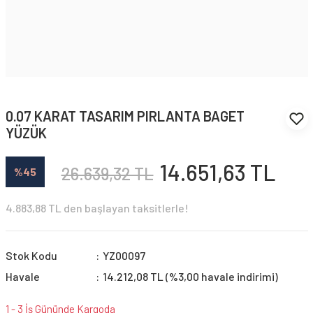
0.07 KARAT TASARIM PIRLANTA BAGET
YÜZÜK
14.651,63 TL
26.639,32 TL
%45
4.883,88 TL den başlayan taksitlerle!
Stok Kodu
YZ00097
Havale
14.212,08 TL (%3,00 havale indirimi)
1 - 3 İş Gününde Kargoda