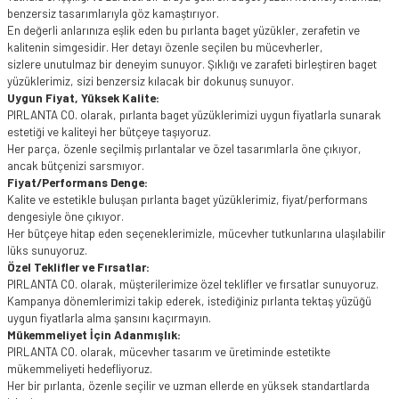
benzersiz tasarımlarıyla göz kamaştırıyor.
En değerli anlarınıza eşlik eden bu pırlanta baget yüzükler, zerafetin ve
kalitenin simgesidir. Her detayı özenle seçilen bu mücevherler,
sizlere unutulmaz bir deneyim sunuyor. Şıklığı ve zarafeti birleştiren baget
yüzüklerimiz, sizi benzersiz kılacak bir dokunuş sunuyor.
Uygun Fiyat, Yüksek Kalite:
PIRLANTA CO. olarak, pırlanta baget yüzüklerimizi uygun fiyatlarla sunarak
estetiği ve kaliteyi her bütçeye taşıyoruz.
Her parça, özenle seçilmiş pırlantalar ve özel tasarımlarla öne çıkıyor,
ancak bütçenizi sarsmıyor.
Fiyat/Performans Denge:
Kalite ve estetikle buluşan pırlanta baget yüzüklerimiz, fiyat/performans
dengesiyle öne çıkıyor.
Her bütçeye hitap eden seçeneklerimizle, mücevher tutkunlarına ulaşılabilir
lüks sunuyoruz.
Özel Teklifler ve Fırsatlar:
PIRLANTA CO. olarak, müşterilerimize özel teklifler ve fırsatlar sunuyoruz.
Kampanya dönemlerimizi takip ederek, istediğiniz pırlanta tektaş yüzüğü
uygun fiyatlarla alma şansını kaçırmayın.
Mükemmeliyet İçin Adanmışlık:
PIRLANTA CO. olarak, mücevher tasarım ve üretiminde estetikte
mükemmeliyeti hedefliyoruz.
Her bir pırlanta, özenle seçilir ve uzman ellerde en yüksek standartlarda