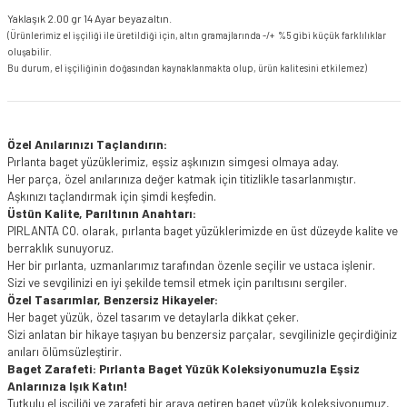
Yaklaşık 2.00 gr 14 Ayar beyaz altın.
(Ürünlerimiz el işçiliği ile üretildiği için, altın gramajlarında -/+ %5 gibi küçük farklılıklar
oluşabilir.
Bu durum, el işçiliğinin doğasından kaynaklanmakta olup, ürün kalitesini etkilemez)
Özel Anılarınızı Taçlandırın:
Pırlanta baget yüzüklerimiz, eşsiz aşkınızın simgesi olmaya aday.
Her parça, özel anılarınıza değer katmak için titizlikle tasarlanmıştır.
Aşkınızı taçlandırmak için şimdi keşfedin.
Üstün Kalite, Parıltının Anahtarı:
PIRLANTA CO. olarak, pırlanta baget yüzüklerimizde en üst düzeyde kalite ve
berraklık sunuyoruz.
Her bir pırlanta, uzmanlarımız tarafından özenle seçilir ve ustaca işlenir.
Sizi ve sevgilinizi en iyi şekilde temsil etmek için parıltısını sergiler.
Özel Tasarımlar, Benzersiz Hikayeler:
Her baget yüzük, özel tasarım ve detaylarla dikkat çeker.
Sizi anlatan bir hikaye taşıyan bu benzersiz parçalar, sevgilinizle geçirdiğiniz
anıları ölümsüzleştirir.
Baget Zarafeti: Pırlanta Baget Yüzük Koleksiyonumuzla Eşsiz
Anlarınıza Işık Katın!
Tutkulu el işçiliği ve zarafeti bir araya getiren baget yüzük koleksiyonumuz,