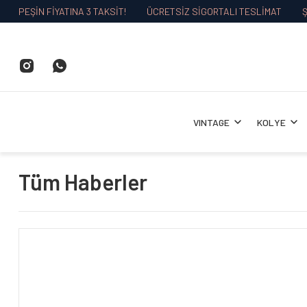
PEŞİN FİYATINA 3 TAKSİT!
ÜCRETSİZ SİGORTALI TESLİMAT
Ş
VINTAGE
KOLYE
Tüm Haberler