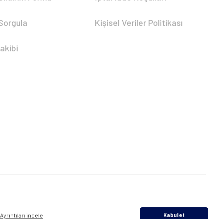
 Sorgula
Kişisel Veriler Politikası
akibi
Ayrıntıları incele
Kabul et