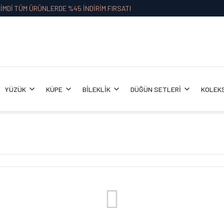
İMDİ TÜM ÜRÜNLERDE %45 İNDİRİM FIRSATI
YÜZÜK
KÜPE
BİLEKLİK
DÜĞÜN SETLERİ
KOLEK