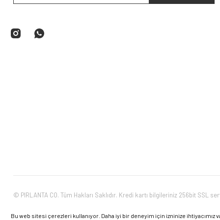
© PIRLANTA CO. Tüm Hakları Saklıdır. Kredi kartı bilgileriniz 256bit SSL ser
Bu web sitesi çerezleri kullanıyor. Daha iyi bir deneyim için izninize ihtiyacımız